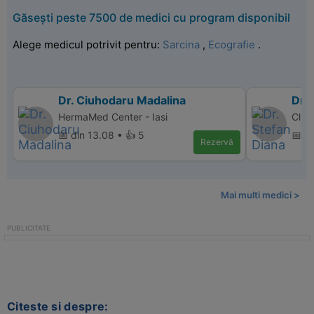
Găsești peste 7500 de medici cu program disponibil
Alege medicul potrivit pentru:
Sarcina
,
Ecografie
.
Dr. Ciuhodaru Madalina
Dr. 
HermaMed Center - Iasi
Clin
📅 din 13.08 • 👍 5
📅 di
Rezervă
Mai multi medici >
Citeste si despre: