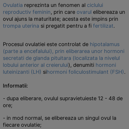
Ovulatia
reprezinta un fenomen al
ciclului
reproductiv feminin
, prin care
ovarul
elibereaza un
ovul ajuns la maturitate; acesta este impins prin
trompa uterina
si pregatit pentru a fi
fertilizat
.
Procesul ovulatiei este controlat de
hipotalamus
(parte a encefalului), prin eliberarea unor hormoni
secretati de
glanda pituitara (localizata la nivelul
lobului anterior al
creierului
), denumiti
hormoni
luteinizanti (LH)
si
hormoni foliculostimulant (FSH)
.
Informatii:
- dupa eliberare, ovulul supravietuieste 12 - 48 de
ore;
- in mod normal, se elibereaza un singul ovul la
fiecare ovulatie;