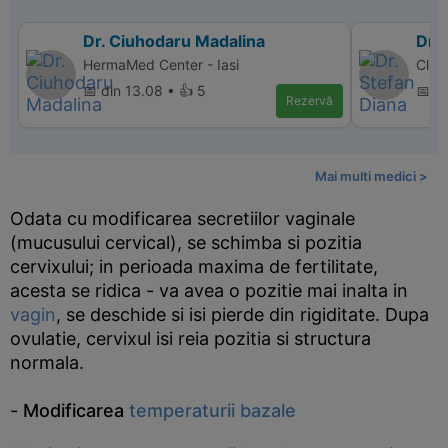
Dr. Ciuhodaru Madalina
Dr. 
HermaMed Center - Iasi
Clin
📅 din 13.08 • 👍 5
📅 di
Rezervă
Mai multi medici >
Odata cu modificarea secretiilor vaginale
(mucusului cervical), se schimba si pozitia
cervixului; in perioada maxima de fertilitate,
acesta se ridica - va avea o pozitie mai inalta in
vagin
, se deschide si isi pierde din rigiditate. Dupa
ovulatie, cervixul isi reia pozitia si structura
normala.
-
Modificarea
temperaturii bazale