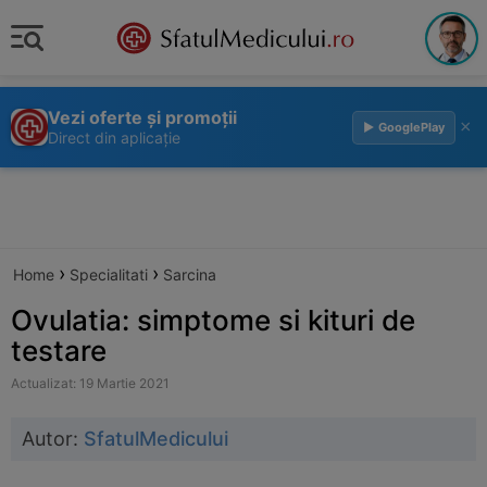
Vezi oferte și promoții
×
▶ GooglePlay
Direct din aplicație
›
›
Home
Specialitati
Sarcina
Ovulatia: simptome si kituri de
testare
Actualizat: 19 Martie 2021
Autor:
SfatulMedicului