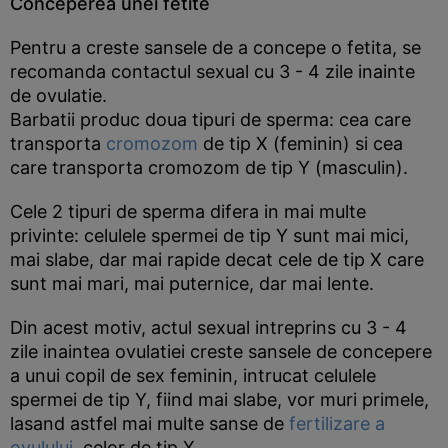
Conceperea unei fetite
Pentru a creste sansele de a concepe o fetita, se
recomanda contactul sexual cu 3 - 4 zile inainte
de ovulatie.
Barbatii produc doua tipuri de sperma: cea care
transporta
cromozom
de tip X (feminin) si cea
care transporta cromozom de tip Y (masculin).
Cele 2 tipuri de sperma difera in mai multe
privinte: celulele spermei de tip Y sunt mai mici,
mai slabe, dar mai rapide decat cele de tip X care
sunt mai mari, mai puternice, dar mai lente.
Din acest motiv, actul sexual intreprins cu 3 - 4
zile inaintea ovulatiei creste sansele de concepere
a unui copil de sex feminin, intrucat celulele
spermei de tip Y, fiind mai slabe, vor muri primele,
lasand astfel mai multe sanse de
fertilizare a
ovulului
, celor de tip X.