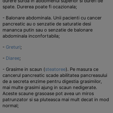
durere surda in abdomenul superior si dureri de
spate. Durerea poate fi ocazionala;
- Balonare abdominala. Unii pacienti cu cancer
pancreatic au o senzatie de saturatie desi
mananca putin sau o senzatie de balonare
abdominala inconfortabila;
-
Greturi
;
-
Diaree
;
- Grasime in scaun (
steatoree
). Pe masura ce
cancerul pancreatic scade abilitatea pancreasului
de a secreta enzime pentru digestia grasimilor,
mai multe grasimi ajung in scaun nedigerate.
Aceste scaune grasoase pot avea un miros
patrunzator si sa pluteasca mai mult decat in mod
normal;