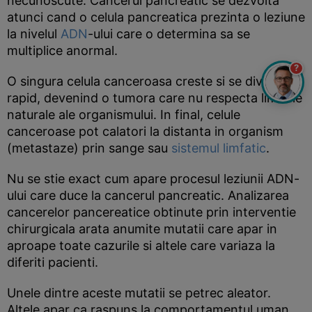
necunoscute. Cancerul pancreatic se dezvolta
atunci cand o celula pancreatica prezinta o leziune
la nivelul
ADN
-ului care o determina sa se
multiplice anormal.
?
O singura celula canceroasa creste si se divide
rapid, devenind o tumora care nu respecta limitele
naturale ale organismului. In final, celule
canceroase pot calatori la distanta in organism
(metastaze) prin sange sau
sistemul limfatic
.
Nu se stie exact cum apare procesul leziunii ADN-
ului care duce la cancerul pancreatic. Analizarea
cancerelor pancereatice obtinute prin interventie
chirurgicala arata anumite mutatii care apar in
aproape toate cazurile si altele care variaza la
diferiti pacienti.
Unele dintre aceste mutatii se petrec aleator.
Altele apar ca raspuns la comportamentul uman