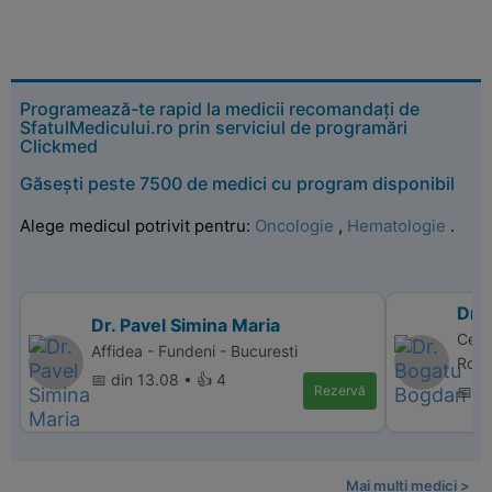
Programează-te rapid la medicii recomandați de
SfatulMedicului.ro prin serviciul de programări
Clickmed
Găsești peste 7500 de medici cu program disponibil
Alege medicul potrivit pentru:
Oncologie
,
Hematologie
.
Dr.
Dr. Pavel Simina Maria
Cent
Affidea - Fundeni - Bucuresti
Rovin
📅 din 13.08 • 👍 4
Rezervă
📅 d
Mai multi medici >