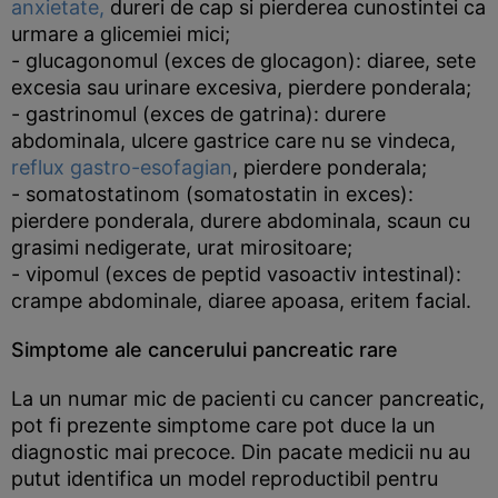
anxietate,
dureri de cap si pierderea cunostintei ca
urmare a glicemiei mici;
- glucagonomul (exces de glocagon): diaree, sete
excesia sau urinare excesiva, pierdere ponderala;
- gastrinomul (exces de gatrina): durere
abdominala, ulcere gastrice care nu se vindeca,
reflux gastro-esofagian
, pierdere ponderala;
- somatostatinom (somatostatin in exces):
pierdere ponderala, durere abdominala, scaun cu
grasimi nedigerate, urat mirositoare;
- vipomul (exces de peptid vasoactiv intestinal):
crampe abdominale, diaree apoasa, eritem facial.
Simptome ale cancerului pancreatic rare
La un numar mic de pacienti cu cancer pancreatic,
pot fi prezente simptome care pot duce la un
diagnostic mai precoce. Din pacate medicii nu au
putut identifica un model reproductibil pentru