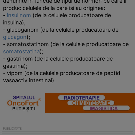
denumite in functie de tipul de hormon pe care il
produc celulele de la care isi au originea:
-
insulinom
(de la celulele producatoare de
insulina);
- glucoganom (de la celulele producatoare de
glucagon
);
- somatostatinom (de la celulele producatoare de
somatostatina
);
- gastrinom (de la celulele producatoare de
gastrina);
- vipom (de la celulele producatoare de peptid
vasoactiv intestinal).