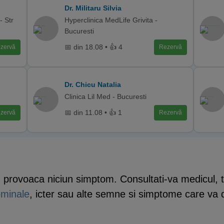
Dr. Militaru Silvia
 Str
Hyperclinica MedLife Grivita -
Bucuresti
📅 din 18.08 • 👍 4
zervă
Rezervă
Dr. Chicu Natalia
Clinica Lil Med - Bucuresti
📅 din 11.08 • 👍 1
zervă
Rezervă
provoaca niciun simptom. Consultati-va medicul, to
ominale
, icter sau alte semne si simptome care va 