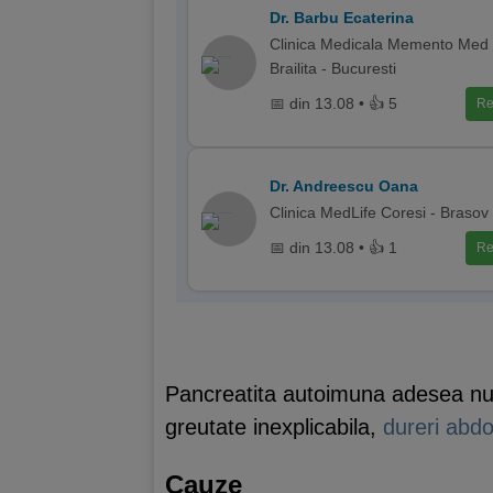
Dr. Barbu Ecaterina
Clinica Medicala Memento Med -
Brailita - Bucuresti
📅 din 13.08 • 👍 5
Re
Dr. Andreescu Oana
Clinica MedLife Coresi - Brasov
📅 din 13.08 • 👍 1
Re
Pancreatita autoimuna adesea nu 
greutate inexplicabila,
dureri abd
Cauze