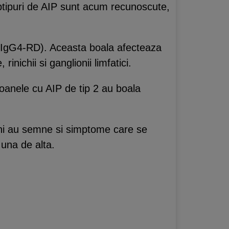
btipuri de AIP sunt acum recunoscute,
 (IgG4-RD). Aceasta boala afecteaza
inichii si ganglionii limfatici.
oanele cu AIP de tip 2 au boala
uni au semne si simptome care se
 una de alta.