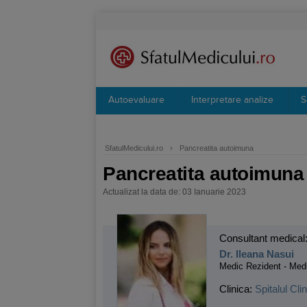
Autoevaluare
Interpretare analize
S
SfatulMedicului.ro
›
Pancreatita autoimuna
Pancreatita autoimuna
Actualizat la data de: 03 Ianuarie 2023
Consultant medical
Dr. Ileana Nasui
Medic Rezident - Medi
Clinica:
Spitalul Cl