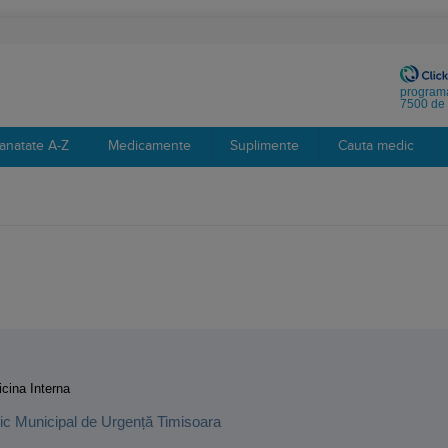
programa
7500 de 
anatate A-Z
Medicamente
Suplimente
Cauta medic
:
cina Interna
inic Municipal de Urgență Timisoara