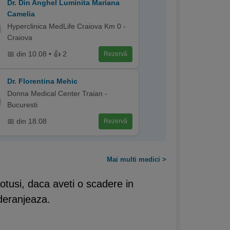
Dr. Din Anghel Luminita Mariana
Camelia
Hyperclinica MedLife Craiova Km 0 -
Craiova
📅 din 10.08 • 👍 2
Rezervă
Dr. Florentina Mehic
Donna Medical Center Traian -
Bucuresti
📅 din 18.08
Rezervă
Mai multi medici >
tusi, daca aveti o scadere in
deranjeaza.