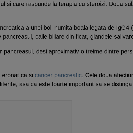
l si care raspunde la terapia cu steroizi. Doua su
ancreatica a unei boli numita boala legata de IgG4
ncreasul, caile biliare din ficat, glandele salivare, r
r pancreasul, desi aproximativ o treime dintre pers
a eronat ca si
cancer pancreatic
. Cele doua afecti
ferite, asa ca este foarte important sa se distinga