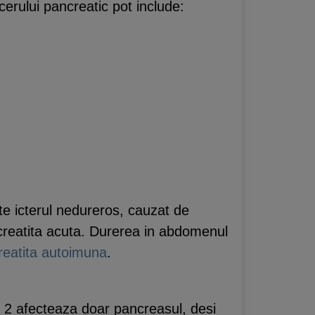
erului pancreatic pot include:
te icterul nedureros, cauzat de
ncreatita acuta. Durerea in abdomenul
reatita autoimuna
.
ip 2 afecteaza doar pancreasul, desi