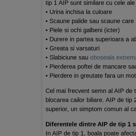
tip 1 AIP sunt similare cu cele a
• Urina inchisa la culoare
• Scaune palide sau scaune care p
• Piele si ochi galbeni (icter)
• Durere in partea superioara a a
• Greata si varsaturi
• Slabiciune sau
oboseala extrem
• Pierderea poftei de mancare sau
• Pierdere in greutate fara un mo
Cel mai frecvent semn al AIP de t
blocarea cailor biliare. AIP de t
superior, un simptom comun al ca
Diferentele dintre AIP de tip 1 s
In AIP de tip 1, boala poate afect