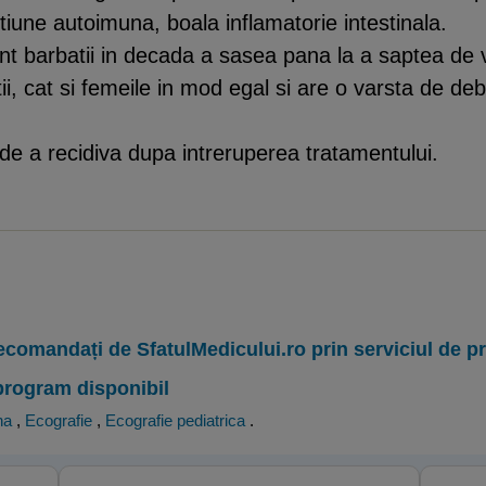
tiune autoimuna, boala inflamatorie intestinala.
t barbatii in decada a sasea pana la a saptea de v
ii, cat si femeile in mod egal si are o varsta de d
de a recidiva dupa intreruperea tratamentului.
ecomandați de SfatulMedicului.ro prin serviciul de 
program disponibil
na
,
Ecografie
,
Ecografie pediatrica
.