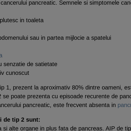
le cancerului pancreatic. Semnele si simptomele canc
lutesc in toaleta
bdomenului sau in partea mijlocie a spatelui
a
 senzatie de satietate
tiv cunoscut
ip 1, prezent la aproximativ 80% dintre oameni, es
ip 2 se poate prezenta cu episoade recurente de pa
ncerului pancreatic, este frecvent absenta in
panc
i de tip 2 sunt:
a si alte organe in plus fata de pancreas. AIP de t