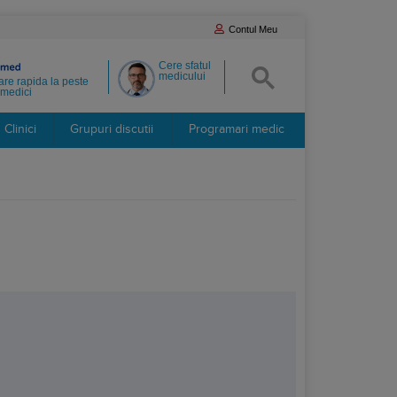
Contul Meu
Cere sfatul
medicului
re rapida la peste
medici
Clinici
Grupuri discutii
Programari medic