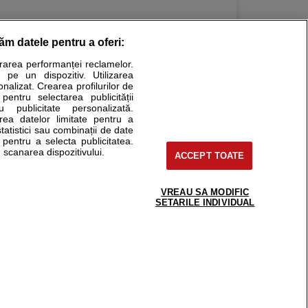
răm datele pentru a oferi:
urarea performanței reclamelor.
Stiri medicale
 pe un dispozitiv. Utilizarea
onalizat. Crearea profilurilor de
ucational. Ele nu pot substitui consultul medical direct si
 pentru selectarea publicității
u publicitate personalizată.
a consultati fie medicul Dvs., fie unul dintre medicii pe care
area datelor limitate pentru a
statistici sau combinații de date
e pentru a selecta publicitatea.
 scanarea dispozitivului.
ACCEPT TOATE
tru pacient
nici si cabinete
uta medic
VREAU SA MODIFIC
support@sfatulmedicului.ro
SETARILE INDIVIDUAL
reaba un medic
0374 109 268
deoConsult
ckmed - programari
dic