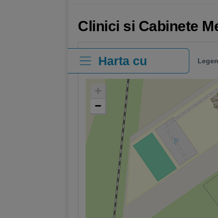
Clinici si Cabinete M
Harta cu
Legen
clinici
+
−