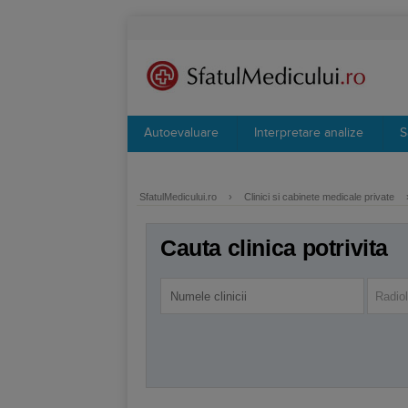
Autoevaluare
Interpretare analize
S
SfatulMedicului.ro
›
Clinici si cabinete medicale private
Cauta clinica potrivita
Radio