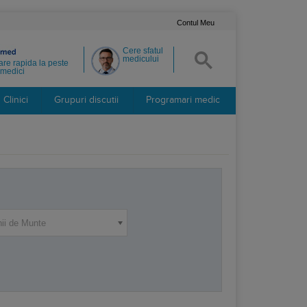
Contul Meu
Cere sfatul
medicului
re rapida la peste
medici
Clinici
Grupuri discutii
Programari medic
nii de Munte