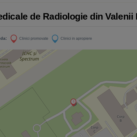
edicale de Radiologie din Valeni
da:
Clinici promovate
Clinici in apropiere
1