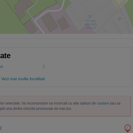
tate
ti
5
Vezi mai multe localitati
trelor selectate. Va recomandam sa incercati cu alte optiuni de
cautare
sau sa
geti una dintre clinicile promovate de mai jos.
l
1