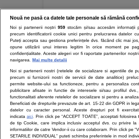
Oprea, Medic primar chirurgie gen
Vîncă, Medic primar chirurgie gen
Așchie, Medic primar chirurgie ge
Nouă ne pasă ca datele tale personale să rămână confi
proctologie
,
Mihai Hrițcu, Medic p
chirurgie generală
,
Bogdan Caraban
Noi și partenerii noștri
959
stocăm și/sau accesăm informații pe
Resurse:
Autoevaluare simptome
Interpre
Matache, Medic primar chirurgie to
precum identificatorii cookie unici pentru prelucrarea datelor c
toracică
,
Răzvan Dragoș Boșneagu,
Puteți accepta sau gestiona preferințele dvs. făcând clic mai jos,
Opiniile avizate ale medicilor, sfaturile si orice alt
Gigi Dumitru Dolcan, Medic speciali
opune utilizării unui interes legitim în orice moment pe pag
nici diagnosticul stabilit in urma investigatiilor si 
toracică
,
Mihnea George Orghidan,
confidențialitate. Aceste alegeri vor fi raportate partenerilor noștr
ii punem la dispozitie pentru programare in sistem
specialist chirurgie vasculară
,
Dr.
navigarea.
Mai multe detalii
vasculară
,
Laura Vexler, Medic spe
chirurgie vasculară
,
Corina Burcut
Noi si partenerii nostri (retelele de socializare si agentiile de p
primar diabet zaharat, nutriție și b
Despre noi
Legal
endocrinologie
,
Mirela Coman, Medi
precum si furnizorii nostri de servicii de date analitice) prel
Despre noi
Termeni si conditii
Andrada-Gabriela Dinculescu
,
Gei
permite website-ului sa functioneze, pentru a personaliza conti
Contact
Politica de
Marian Anghel, Medic primar gastr
publicitare afisate in functie de interesele si/sau profilul dvs
Intrebari frecvente
confidentialitate
Medic specialist gastroenterologie
functionalitati aferente retelelor de socializare si pentru a analiza
Consultanti
Politica de cookie
Medic specialist hematologie
,
And
Beneficiati de drepturile prevazute de art. 15-22 din GDPR in leg
medicali
Modifica Setarile Cookie
primar hematologie
,
Elena Tunariu
datelor cu caracter personal. Aceste drepturi pot fi exercita
Farcaș, Medic specialist medicină
medicină internă și pneumologie
,
indicata
. Prin click pe “ACCEPT TOATE”, acceptati folosirea t
aici
Andreea-Cristina Costea, Medic pr
de tip Cookie, care implica inclusiv acceptul dvs. cu privire l
© Copyright © 2005 - 2026
nefrologie
,
Ioan Bogdan Ghingulea
informatiilor de catre Vendor-ii cu care colaboram. Prin click 
Medic specialist neurochirurgie
,
S
SETARILE INDIVIDUAL” puteti schimba preferintele in mod individ
specialist neurologie
,
Virginia Șer