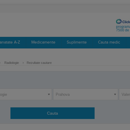
programa
7500 de 
anatate A-Z
Medicamente
Suplimente
Cauta medic
›
Radiologie
›
Rezultate cautare
logie
Prahova
Vale