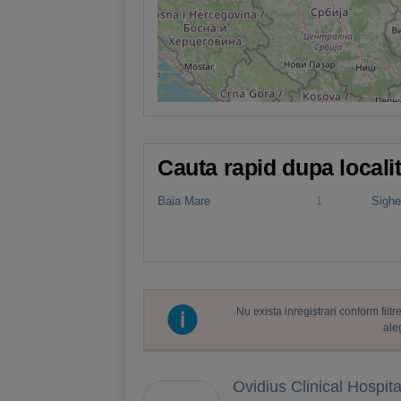
Cauta rapid dupa locali
Baia Mare
1
Sighe
Nu exista inregistrari conform fil
ale
Ovidius Clinical Hospita