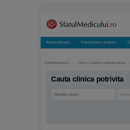
Autoevaluare
Interpretare analize
S
SfatulMedicului.ro
›
Clinici si cabinete medicale private
Cauta clinica potrivita
Ginec