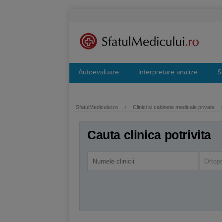
Autoevaluare
Interpretare analize
S
SfatulMedicului.ro
›
Clinici si cabinete medicale private
Cauta clinica potrivita
Ortope