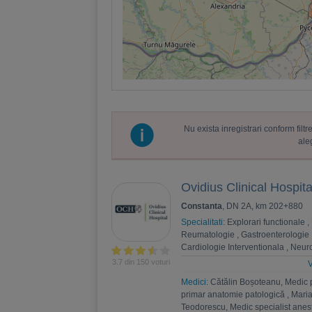
Nu exista inregistrari conform fil
ale
Ovidius Clinical Hospita
Constanta
, DN 2A, km 202+880
Specialitati:
Explorari functionale
,
Reumatologie
,
Gastroenterologie
Cardiologie Interventionala
,
Neuro
Psihoterapie
,
Recuperare medica
3.7 din 150 voturi
V
Nefrologie
,
Endocrinologie
,
Chiru
Medici:
Cătălin Boșoteanu, Medic 
,
Andrologie
,
Medicina interna
,
An
primar anatomie patologică
,
Maria
Estetica
,
Chirurgie bariatrica
,
Psi
Teodorescu, Medic specialist anest
Ortopedie si traumatologie
,
Diabet