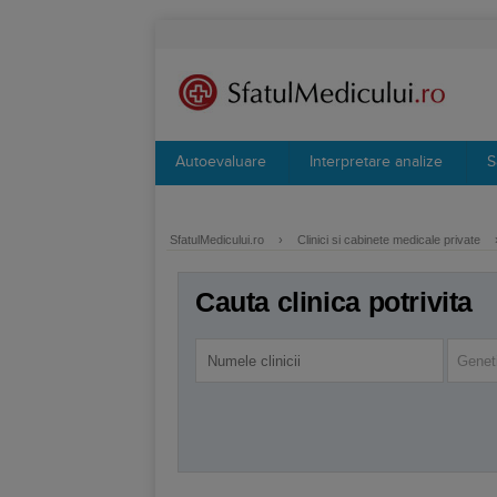
Autoevaluare
Interpretare analize
S
SfatulMedicului.ro
›
Clinici si cabinete medicale private
Cauta clinica potrivita
Genet