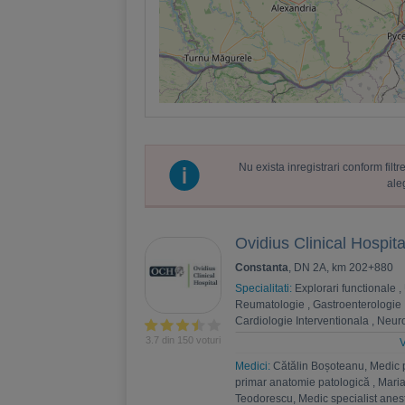
Nu exista inregistrari conform fil
ale
Ovidius Clinical Hospita
Constanta
, DN 2A, km 202+880
Specialitati:
Explorari functionale
,
Reumatologie
,
Gastroenterologie
Cardiologie Interventionala
,
Neuro
Psihoterapie
,
Recuperare medica
3.7 din 150 voturi
V
Nefrologie
,
Endocrinologie
,
Chiru
Medici:
Cătălin Boșoteanu, Medic 
,
Andrologie
,
Medicina interna
,
An
primar anatomie patologică
,
Maria
Estetica
,
Chirurgie bariatrica
,
Psi
Teodorescu, Medic specialist anest
Ortopedie si traumatologie
,
Diabet