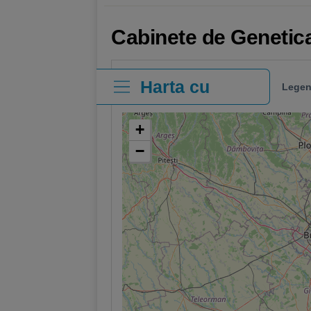
Cabinete de Genetica
Harta cu
Legen
clinici
+
−