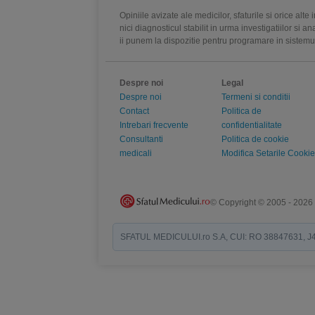
Opiniile avizate ale medicilor, sfaturile si orice alt
nici diagnosticul stabilit in urma investigatiilor si 
ii punem la dispozitie pentru programare in sistem
Despre noi
Legal
Despre noi
Termeni si conditii
Contact
Politica de
Intrebari frecvente
confidentialitate
Consultanti
Politica de cookie
medicali
Modifica Setarile Cookie
© Copyright © 2005 - 2026
SFATUL MEDICULUI.ro S.A, CUI: RO 38847631, J40/19