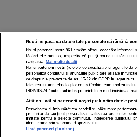
Nouă ne pasă ca datele tale personale să rămână con
Noi și partenerii noștri
961
stocăm și/sau accesăm informații pe 
făcând clic mai jos, respectiv vă puteți opune utilizării unui 
navigarea.
Mai multe detalii
Noi si partenerii nostri (retelele de socializare si agentiile de
personaliza continutul si anunturile publicitare afisate in functie
de drepturile prevazute de art. 15-22 din GDPR in legatura cu p
folosirea tuturor Tehnologiilor de tip Cookie, care implica in
INDIVIDUAL” puteti schimba preferintele in mod individual, mai 
Atât noi, cât și partenerii noștri prelucrăm datele pent
Dezvoltarea și îmbunătățirea serviciilor. Măsurarea performanței
profilurilor de conținut personalizat. Utilizarea profilurilor pe
limitate pentru a selecta conținutul. Înțelegerea publicului p
identificarea prin scanarea dispozitivului.
Listă parteneri (furnizori)