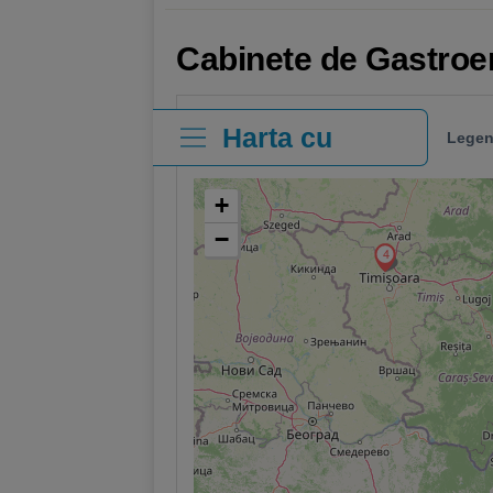
Cabinete de Gastroe
Harta cu
Legen
clinici
+
−
4