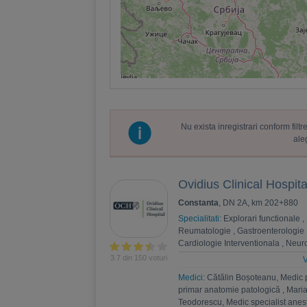
Nu exista inregistrari conform fil
ale
Ovidius Clinical Hospita
Constanta
, DN 2A, km 202+880
Specialitati:
Explorari functionale
,
Reumatologie
,
Gastroenterologie
Cardiologie Interventionala
,
Neuro
Psihoterapie
,
Recuperare medica
3.7 din 150 voturi
V
Nefrologie
,
Endocrinologie
,
Chiru
Medici:
Cătălin Boșoteanu, Medic 
,
Andrologie
,
Medicina interna
,
An
primar anatomie patologică
,
Maria
Estetica
,
Chirurgie bariatrica
,
Psi
Teodorescu, Medic specialist anest
Ortopedie si traumatologie
,
Diabet