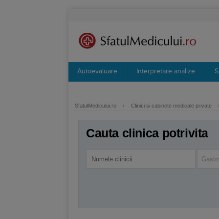
Autoevaluare
Interpretare analize
S
SfatulMedicului.ro
›
Clinici si cabinete medicale private
Cauta clinica potrivita
Gastr