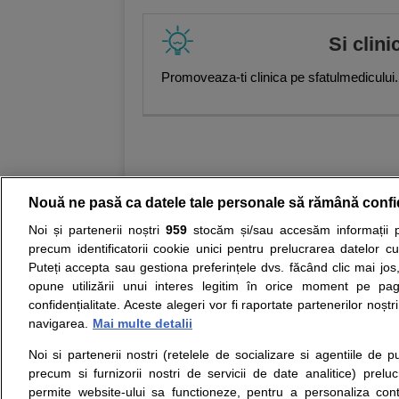
specialist chirurgie vasculară
,
Dr.
vasculară
,
Laura Vexler, Medic spe
Si clini
chirurgie vasculară
,
Corina Burcut
primar diabet zaharat, nutriție și b
Promoveaza-ti clinica pe sfatulmedicului.
endocrinologie
,
Mirela Coman, Medi
Andrada-Gabriela Dinculescu
,
Gei
Marian Anghel, Medic primar gastr
Medic specialist gastroenterologie
Medic specialist hematologie
,
And
primar hematologie
,
Elena Tunariu
Farcaș, Medic specialist medicină
medicină internă și pneumologie
,
Nouă ne pasă ca datele tale personale să rămână confi
Andreea-Cristina Costea, Medic pr
nefrologie
,
Ioan Bogdan Ghingulea
Noi și partenerii noștri
959
stocăm și/sau accesăm informații pe
Medic specialist neurochirurgie
,
S
Resurse:
Autoevaluare simptome
Interpre
precum identificatorii cookie unici pentru prelucrarea datelor c
specialist neurologie
,
Virginia Șer
Puteți accepta sau gestiona preferințele dvs. făcând clic mai jos,
reproducere umană asistată, histe
Opiniile avizate ale medicilor, sfaturile si orice alt
ginecologie
,
Snejana Sîmboteanu, 
opune utilizării unui interes legitim în orice moment pe pag
nici diagnosticul stabilit in urma investigatiilor si 
primar obstetrică ginecologie
,
Ali
confidențialitate. Aceste alegeri vor fi raportate partenerilor noștr
ii punem la dispozitie pentru programare in sistem
Luțescu, Medic primar obstetrică-gi
navigarea.
Mai multe detalii
histeroscopie
,
Mihail- Lucian Coco
Lalu
,
Florian Marin, Medic special
Noi si partenerii nostri (retelele de socializare si agentiile de p
Despre noi
Legal
Daniela Caloian, Medic specialist
precum si furnizorii nostri de servicii de date analitice) prel
Despre noi
Termeni si conditii
specialist oncologie
,
Laura Mazilu
permite website-ului sa functioneze, pentru a personaliza conti
Contact
Simona Belu, Medic specialist onc
Politica de