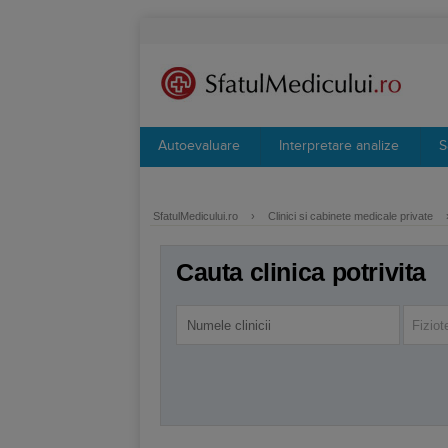
Autoevaluare
Interpretare analize
S
SfatulMedicului.ro
›
Clinici si cabinete medicale private
Cauta clinica potrivita
Fiziot