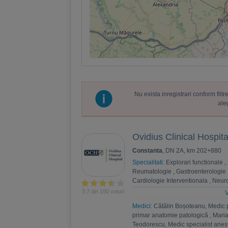
Nu exista inregistrari conform fil
ale
Ovidius Clinical Hospita
Constanta
, DN 2A, km 202+880
Specialitati:
Explorari functionale
,
Reumatologie
,
Gastroenterologie
Cardiologie Interventionala
,
Neuro
Psihoterapie
,
Recuperare medica
3.7 din 150 voturi
V
Nefrologie
,
Endocrinologie
,
Chiru
Medici:
Cătălin Boșoteanu, Medic 
,
Andrologie
,
Medicina interna
,
An
primar anatomie patologică
,
Maria
Estetica
,
Chirurgie bariatrica
,
Psi
Teodorescu, Medic specialist anest
Ortopedie si traumatologie
,
Diabet