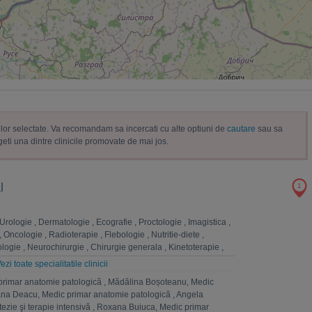
trelor selectate. Va recomandam sa incercati cu alte optiuni de
cautare
sau sa
geti una dintre clinicile promovate de mai jos.
l
1
Urologie
,
Dermatologie
,
Ecografie
,
Proctologie
,
Imagistica
,
,
Oncologie
,
Radioterapie
,
Flebologie
,
Nutritie-diete
,
logie
,
Neurochirurgie
,
Chirurgie generala
,
Kinetoterapie
,
la
,
Chirurgie vasculara
,
Analize Medicale
,
Fizioterapie
,
ezi toate specialitatile clinicii
rgie toracica
,
Chirurgie plastica-microchirurgie reconstructiva
primar anatomie patologică
,
Mădălina Boșoteanu, Medic
atomie patologica
,
Pneumologie
,
Homeopatie
,
Cardiologie
,
na Deacu, Medic primar anatomie patologică
,
Angela
hologie
,
Ginecologie
,
Anestezie si terapie intensiva
,
ezie şi terapie intensivă
,
Roxana Buiuca, Medic primar
, nutritie, boli metabolice
,
ORL
,
Ingrijiri paliative
,
Radiologie
,