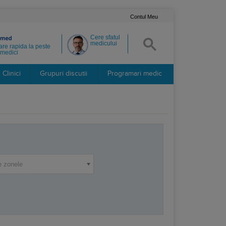
Contul Meu
Cere sfatul
medicului
re rapida la peste
medici
Clinici
Grupuri discutii
Programari medic
e zonele