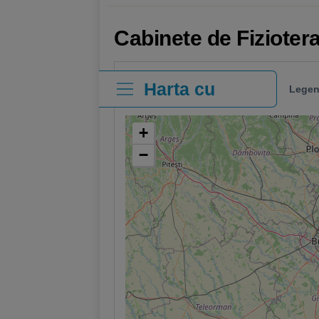
Cabinete de Fizioter
Harta cu
Legen
clinici
+
−