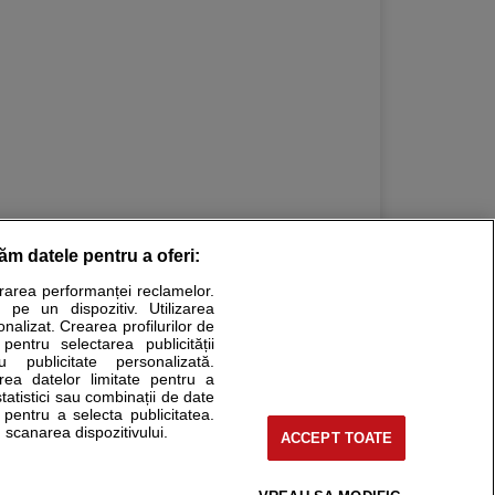
răm datele pentru a oferi:
urarea performanței reclamelor.
Stiri medicale
 pe un dispozitiv. Utilizarea
onalizat. Crearea profilurilor de
ucational. Ele nu pot substitui consultul medical direct si
 pentru selectarea publicității
u publicitate personalizată.
a consultati fie medicul Dvs., fie unul dintre medicii pe care
area datelor limitate pentru a
statistici sau combinații de date
e pentru a selecta publicitatea.
 scanarea dispozitivului.
ACCEPT TOATE
tru pacient
nici si cabinete
uta medic