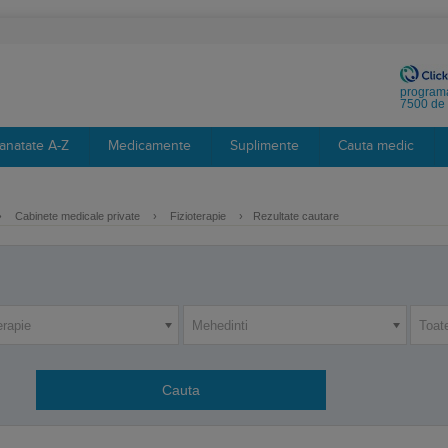
programa
7500 de 
anatate A-Z
Medicamente
Suplimente
Cauta medic
›
Cabinete medicale private
›
Fizioterapie
›
Rezultate cautare
erapie
Mehedinti
Toat