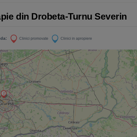
apie din Drobeta-Turnu Severin
da:
Clinici promovate
Clinici in apropiere
2