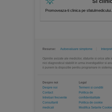
Si clini
Carmen Ciufu, Medic primar radiol
Constantin Chițu, Medic specialist 
Promoveaza-ti clinica pe sfatulmedicului.
Andreea Cosmina Ciobanu
,
Petru
Medic specialist radioterapie
,
Cons
Eleonora Delea, Medic specialist r
Emilia Apostoiu, Medic primar recu
recuperare și reabilitare medicală
reabilitare medicală
,
Daniela Duşa
primar reumatologie
,
Ion Dragomir
specialist urologie
,
Ozgun Osman, 
Resurse:
Autoevaluare simptome
Interpre
Opiniile avizate ale medicilor, sfaturile si orice alt
nici diagnosticul stabilit in urma investigatiilor si 
ii punem la dispozitie pentru programare in sistem
Despre noi
Legal
Despre noi
Termeni si conditii
Contact
Politica de
Intrebari frecvente
confidentialitate
Consultanti
Politica de cookie
medicali
Modifica Setarile Cookie