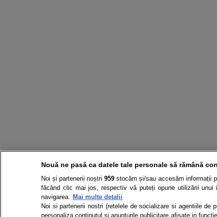
Nouă ne pasă ca datele tale personale să rămână con
Noi și partenerii noștri
959
stocăm și/sau accesăm informații pe 
făcând clic mai jos, respectiv vă puteți opune utilizării unui 
navigarea.
Mai multe detalii
Noi si partenerii nostri (retelele de socializare si agentiile de
personaliza continutul si anunturile publicitare afisate in functie