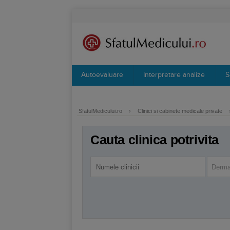
Autoevaluare
Interpretare analize
S
SfatulMedicului.ro
›
Clinici si cabinete medicale private
Cauta clinica potrivita
Derma