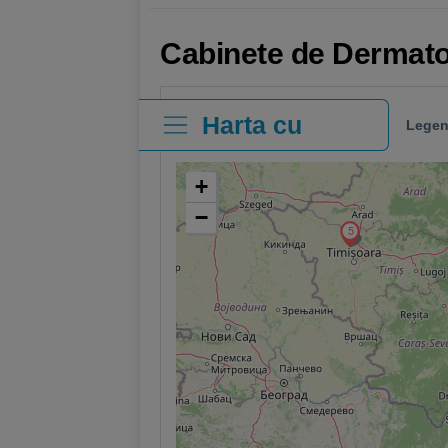
Cabinete de Dermatol
Harta cu
Legen
clinici
+
−
5