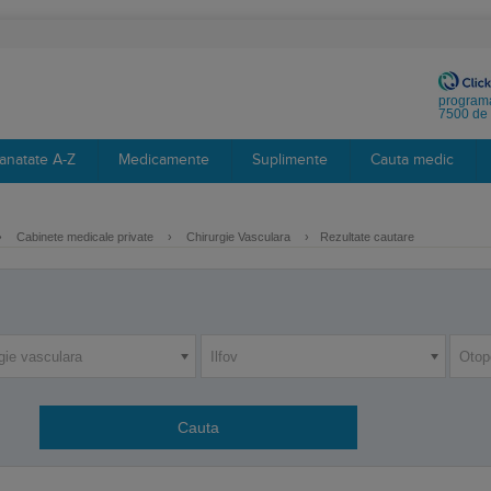
programa
7500 de 
anatate A-Z
Medicamente
Suplimente
Cauta medic
›
Cabinete medicale private
›
Chirurgie Vasculara
›
Rezultate cautare
gie vasculara
Ilfov
Otop