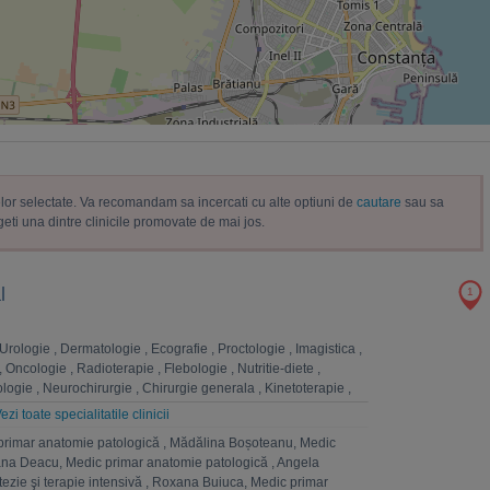
trelor selectate. Va recomandam sa incercati cu alte optiuni de
cautare
sau sa
geti una dintre clinicile promovate de mai jos.
l
1
Urologie
,
Dermatologie
,
Ecografie
,
Proctologie
,
Imagistica
,
,
Oncologie
,
Radioterapie
,
Flebologie
,
Nutritie-diete
,
logie
,
Neurochirurgie
,
Chirurgie generala
,
Kinetoterapie
,
la
,
Chirurgie vasculara
,
Analize Medicale
,
Fizioterapie
,
ezi toate specialitatile clinicii
rgie toracica
,
Chirurgie plastica-microchirurgie reconstructiva
primar anatomie patologică
,
Mădălina Boșoteanu, Medic
atomie patologica
,
Pneumologie
,
Homeopatie
,
Cardiologie
,
na Deacu, Medic primar anatomie patologică
,
Angela
hologie
,
Ginecologie
,
Anestezie si terapie intensiva
,
ezie şi terapie intensivă
,
Roxana Buiuca, Medic primar
, nutritie, boli metabolice
,
ORL
,
Ingrijiri paliative
,
Radiologie
,