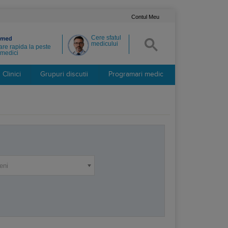
Contul Meu
Cere sfatul
medicului
re rapida la peste
medici
Clinici
Grupuri discutii
Programari medic
eni