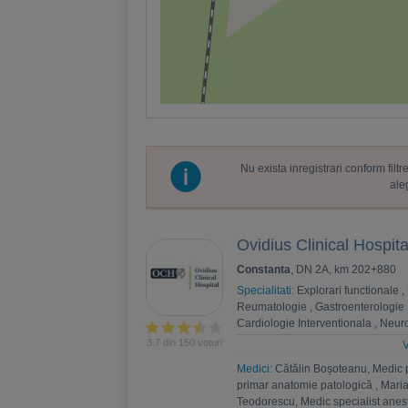
Nu exista inregistrari conform fil
ale
Ovidius Clinical Hospita
Constanta
, DN 2A, km 202+880
Specialitati:
Explorari functionale
,
Reumatologie
,
Gastroenterologie
Cardiologie Interventionala
,
Neuro
Psihoterapie
,
Recuperare medica
3.7 din 150 voturi
V
Nefrologie
,
Endocrinologie
,
Chiru
Medici:
Cătălin Boșoteanu, Medic 
,
Andrologie
,
Medicina interna
,
An
primar anatomie patologică
,
Maria
Estetica
,
Chirurgie bariatrica
,
Psi
Teodorescu, Medic specialist anest
Ortopedie si traumatologie
,
Diabet