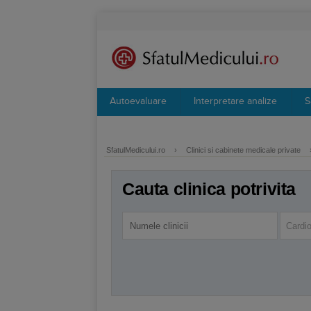
Autoevaluare
Interpretare analize
S
SfatulMedicului.ro
›
Clinici si cabinete medicale private
Cauta clinica potrivita
Cardio