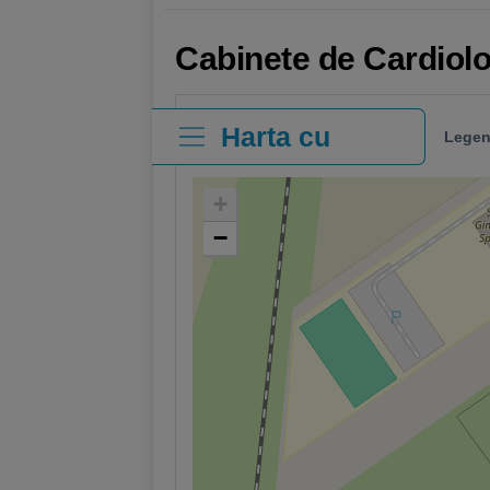
Cabinete de Cardiolo
Harta cu
Legen
clinici
+
−