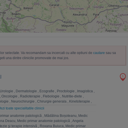
trelor selectate. Va recomandam sa incercati cu alte optiuni de
cautare
sau sa
geti una dintre clinicile promovate de mai jos.
l
1
Urologie
,
Dermatologie
,
Ecografie
,
Proctologie
,
Imagistica
,
,
Oncologie
,
Radioterapie
,
Flebologie
,
Nutritie-diete
,
logie
,
Neurochirurgie
,
Chirurgie generala
,
Kinetoterapie
,
la
,
Chirurgie vasculara
,
Analize Medicale
,
Fizioterapie
,
ezi toate specialitatile clinicii
rgie toracica
,
Chirurgie plastica-microchirurgie reconstructiva
primar anatomie patologică
,
Mădălina Boșoteanu, Medic
atomie patologica
,
Pneumologie
,
Homeopatie
,
Cardiologie
,
na Deacu, Medic primar anatomie patologică
,
Angela
hologie
,
Ginecologie
,
Anestezie si terapie intensiva
,
ezie şi terapie intensivă
,
Roxana Buiuca, Medic primar
, nutritie, boli metabolice
,
ORL
,
Ingrijiri paliative
,
Radiologie
,