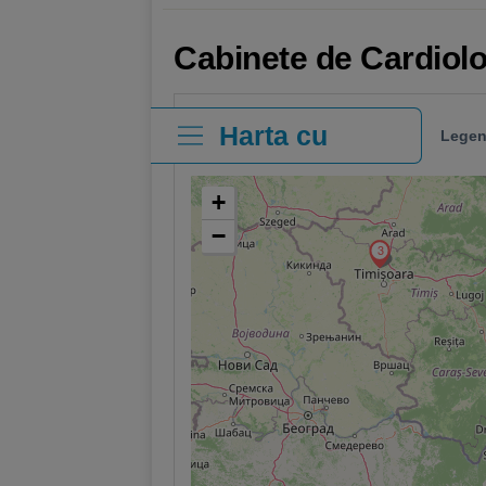
Cabinete de Cardiol
Harta cu
Legen
clinici
+
−
3