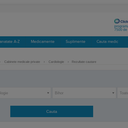
programa
7500 de 
anatate A-Z
Medicamente
Suplimente
Cauta medic
›
Cabinete medicale private
›
Cardiologie
›
Rezultate cautare
logie
Bihor
Toat