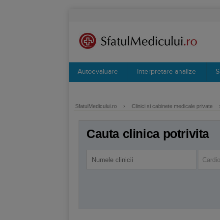
Autoevaluare
Interpretare analize
S
SfatulMedicului.ro
›
Clinici si cabinete medicale private
Cauta clinica potrivita
Cardio