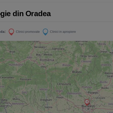
ogie din Oradea
da:
Clinici promovate
Clinici in apropiere
4