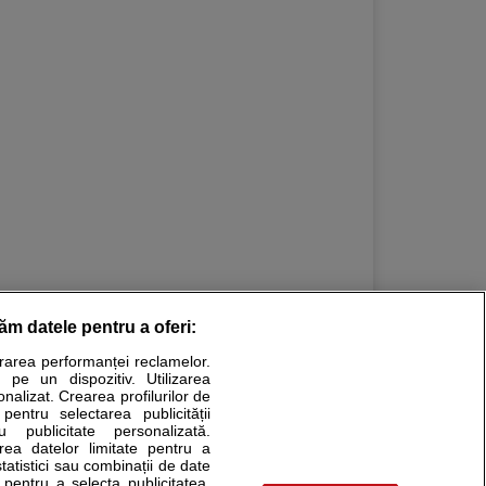
răm datele pentru a oferi:
urarea performanței reclamelor.
Stiri medicale
 pe un dispozitiv. Utilizarea
onalizat. Crearea profilurilor de
ucational. Ele nu pot substitui consultul medical direct si
 pentru selectarea publicității
u publicitate personalizată.
a consultati fie medicul Dvs., fie unul dintre medicii pe care
area datelor limitate pentru a
statistici sau combinații de date
e pentru a selecta publicitatea.