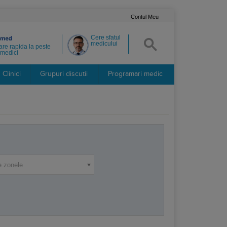
Contul Meu
Cere sfatul
medicului
re rapida la peste
medici
Clinici
Grupuri discutii
Programari medic
e zonele