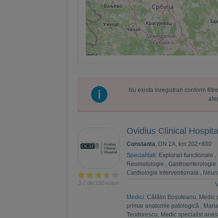
Nu exista inregistrari conform fil
ale
Ovidius Clinical Hospita
Constanta
, DN 2A, km 202+880
Specialitati:
Explorari functionale
,
Reumatologie
,
Gastroenterologie
Cardiologie Interventionala
,
Neuro
Psihoterapie
,
Recuperare medica
3.7 din 150 voturi
V
Nefrologie
,
Endocrinologie
,
Chiru
Medici:
Cătălin Boșoteanu, Medic 
,
Andrologie
,
Medicina interna
,
An
primar anatomie patologică
,
Maria
Estetica
,
Chirurgie bariatrica
,
Psi
Teodorescu, Medic specialist anest
Ortopedie si traumatologie
,
Diabet