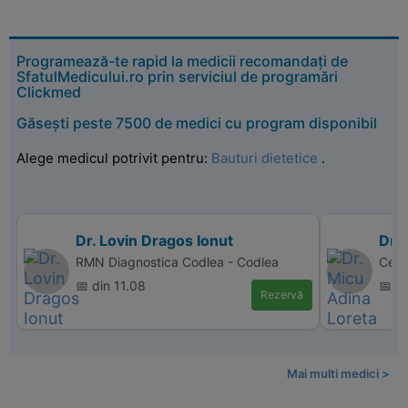
Programează-te rapid la medicii recomandați de
SfatulMedicului.ro prin serviciul de programări
Clickmed
Găsești peste 7500 de medici cu program disponibil
Alege medicul potrivit pentru:
Bauturi dietetice
.
Dr. Lovin Dragos Ionut
Dr.
RMN Diagnostica Codlea - Codlea
Cent
📅 din 11.08
📅 d
Rezervă
Mai multi medici >