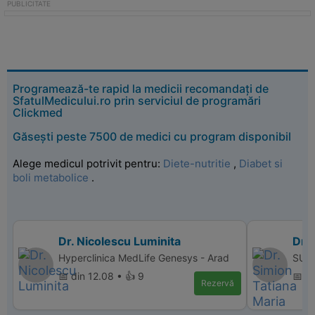
Programează-te rapid la medicii recomandați de
SfatulMedicului.ro prin serviciul de programări
Clickmed
Găsești peste 7500 de medici cu program disponibil
Alege medicul potrivit pentru:
Diete-nutritie
,
Diabet si
boli metabolice
.
Dr. Nicolescu Luminita
Dr. 
Hyperclinica MedLife Genesys - Arad
SUPE
📅 din 12.08 • 👍 9
📅 d
Rezervă