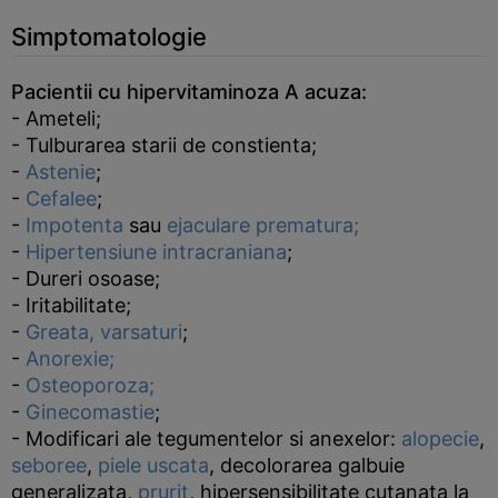
Simptomatologie
Pacientii cu hipervitaminoza A acuza:
- Ameteli;
- Tulburarea starii de constienta;
-
Astenie
;
-
Cefalee
;
-
Impotenta
sau
ejaculare prematura;
-
Hipertensiune intracraniana
;
- Dureri osoase;
- Iritabilitate;
-
Greata, varsaturi
;
-
Anorexie;
-
Osteoporoza;
-
Ginecomastie
;
- Modificari ale tegumentelor si anexelor:
alopecie
,
seboree
,
piele uscata
, decolorarea galbuie
generalizata,
prurit
, hipersensibilitate cutanata la