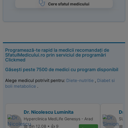
Cere sfatul medicului
Programează-te rapid la medicii recomandați de
SfatulMedicului.ro prin serviciul de programări
Clickmed
Găsești peste 7500 de medici cu program disponibil
Alege medicul potrivit pentru:
Diete-nutritie
,
Diabet si
boli metabolice
.
Dr. Nicolescu Luminita
Dr. 
Hyperclinica MedLife Genesys - Arad
SUPE
📅 din 12.08 • 👍 9
📅 d