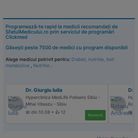
Programează-te rapid la medicii recomandați de
SfatulMedicului.ro prin serviciul de programări
Clickmed
Găsești peste 7500 de medici cu program disponibil
Alege medicul potrivit pentru:
Diabet, nutritie, boli
metabolice
,
Nutritie
.
Dr. Giurgiu Iulia
Dr.
Hyperclinica MedLife Polisano Sibiu -
Hype
Mihai Viteazu - Sibiu
Ramn
📅 din 10.08 • 👍 12
📅 d
Rezervă