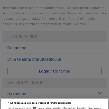
Informatiile medicale de pe sfatulmedicului.ro sunt pentru educatie
si informare si nu inlocuiesc consultul sau diagnosticul medical. Este
recomandat sa consultati fie medicul Dvs., fie unul din medicii
disponibili in sistemul de programare la medic Clickmed.
LINKURI RAPIDE
Despre noi
Cum te ajuta SfatulMedicului
Login / Cont nou
MAI MULTE LINKURI
Despre noi
Nouă ne pasă ca datele tale personale să rămână confidențiale
Legal
Noi și partenerii noștri
961
stocăm și/sau accesăm informații pe dispozitivul dvs., precum