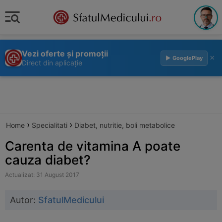
Vezi oferte și promoții
×
▶ GooglePlay
Direct din aplicație
›
›
Home
Specialitati
Diabet, nutritie, boli metabolice
Carenta de vitamina A poate
cauza diabet?
Actualizat: 31 August 2017
Autor:
SfatulMedicului