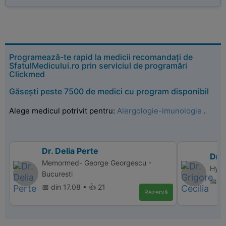
Programează-te rapid la medicii recomandați de
SfatulMedicului.ro prin serviciul de programări
Clickmed
Găsești peste 7500 de medici cu program disponibil
Alege medicul potrivit pentru:
Alergologie-imunologie
.
Dr. Delia Perte
Dr. 
Memormed- George Georgescu -
Hyper
Bucuresti
📅 d
📅 din 17.08 • 👍 21
Rezervă