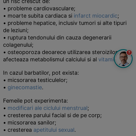
un risc crescut de:
• probleme cardiovasculare;
• moarte subita cardiaca si
infarct miocardic
;
• probleme hepatice, inclusiv tumori si alte tipuri
de leziuni;
• ruptura tendonului din cauza degenerarii
colagenului;
• osteoporoza deoarece utilizarea steroizilor
?
afecteaza metabolismul calciului si al
vitaminei D
.
In cazul barbatilor, pot exista:
• micsorarea testiculelor;
•
ginecomastie
.
Femeile pot experimenta:
•
modificari ale ciclului menstrual
;
• cresterea parului facial si de pe corp;
• micsorarea sanilor;
• cresterea
apetitului sexual
.