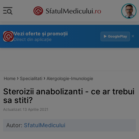
Vezi oferte și promoții
×
▶ GooglePlay
Direct din aplicație
›
›
Home
Specialitati
Alergologie-Imunologie
Steroizii anabolizanti - ce ar trebui
sa stiti?
Actualizat: 13 Aprilie 2021
Autor:
SfatulMedicului