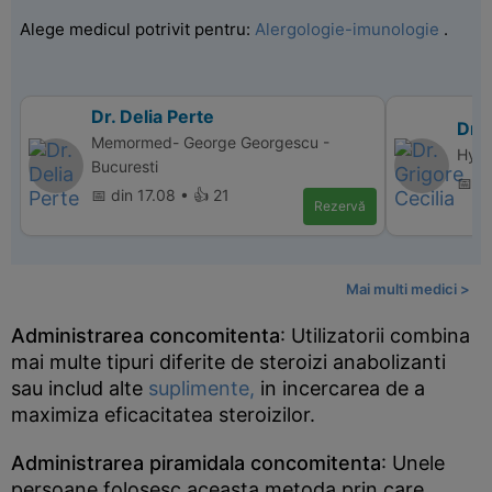
Alege medicul potrivit pentru:
Alergologie-imunologie
.
Dr. Delia Perte
Dr. 
Memormed- George Georgescu -
Hyper
Bucuresti
📅 d
📅 din 17.08 • 👍 21
Rezervă
Mai multi medici >
Administrarea concomitenta
: Utilizatorii combina
mai multe tipuri diferite de steroizi anabolizanti
sau includ alte
suplimente,
in incercarea de a
maximiza eficacitatea steroizilor.
Administrarea piramidala concomitenta
: Unele
persoane folosesc aceasta metoda prin care