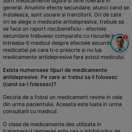
Sunt medicamente sigure si bine tolerate in
general. Anumite efecte secundare, atunci cand se
instaleaza, sunt usoare si tranzitorii. Ori de cate
ori se alege o medicatie antidepresiva, trebuie sa
se faca un raport risc/beneficiu - efectele
secundare trebuiesc comparate cu riscurile bolii.
?
Intreaba-ti medicul despre efectele secundare ale
medicatiei pe care ti-o prescrie si nu lua
medicamente antidepresive fara avizul medicului.
Exista numeroase tipuri de medicamente
antidepresive. Pe care ar trebui sa il folosesc
(cand sa-l folesesc)?
Decizia de a folosi un medicament revine in cele
din urma pacientului. Aceasta este luata in urma
consultarii cu medicul.
O clasa de medicamente des utilizata in
tratamentul depresiei este cea a inhibitorilor de