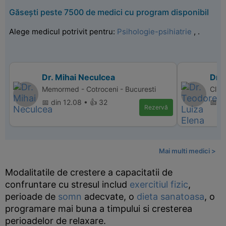
Găsești peste 7500 de medici cu program disponibil
Alege medicul potrivit pentru:
Psihologie-psihiatrie
,
.
Dr. Mihai Neculcea
Dr.
Memormed - Cotroceni - Bucuresti
Clin
📅 din 12.08 • 👍 32
📅 d
Rezervă
Mai multi medici >
Modalitatile de crestere a capacitatii de
confruntare cu stresul includ
exercitiul fizic
,
perioade de
somn
adecvate, o
dieta sanatoasa
, o
programare mai buna a timpului si cresterea
perioadelor de relaxare.