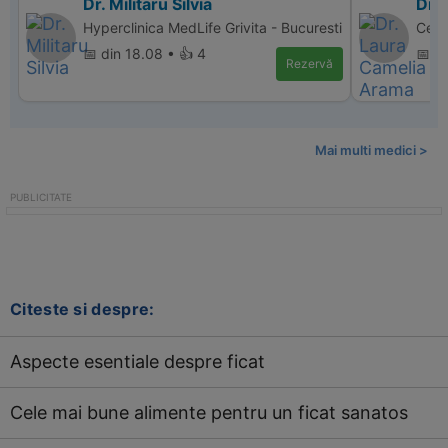
Dr. Militaru Silvia
Dr.
Hyperclinica MedLife Grivita - Bucuresti
Cent
📅 din 18.08 • 👍 4
📅 d
Rezervă
Mai multi medici >
Citeste si despre:
Aspecte esentiale despre ficat
Cele mai bune alimente pentru un ficat sanatos