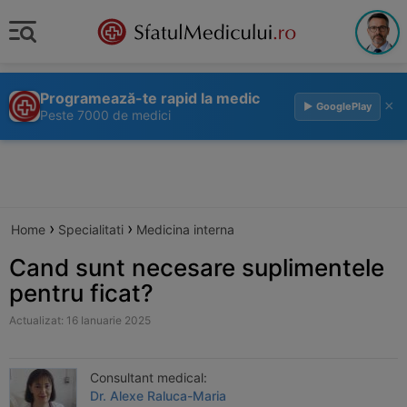
Programează-te rapid la medic
×
▶ GooglePlay
Peste 7000 de medici
›
›
Home
Specialitati
Medicina interna
Cand sunt necesare suplimentele
pentru ficat?
Actualizat: 16 Ianuarie 2025
Consultant medical:
Dr. Alexe Raluca-Maria