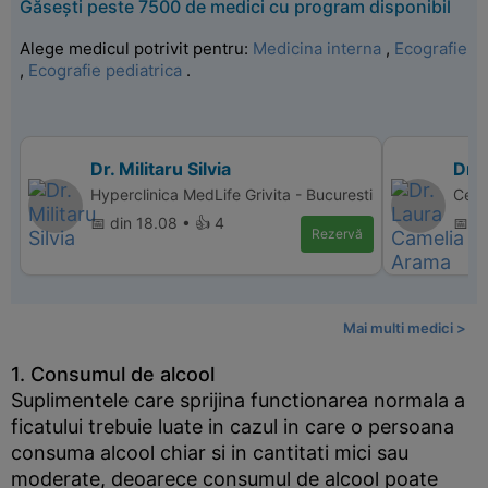
Găsești peste 7500 de medici cu program disponibil
Alege medicul potrivit pentru:
Medicina interna
,
Ecografie
,
Ecografie pediatrica
.
Dr. Militaru Silvia
Dr.
Hyperclinica MedLife Grivita - Bucuresti
Cent
📅 din 18.08 • 👍 4
📅 d
Rezervă
Mai multi medici >
1. Consumul de alcool
Suplimentele care sprijina functionarea normala a
ficatului trebuie luate in cazul in care o persoana
consuma alcool chiar si in cantitati mici sau
moderate, deoarece consumul de alcool poate