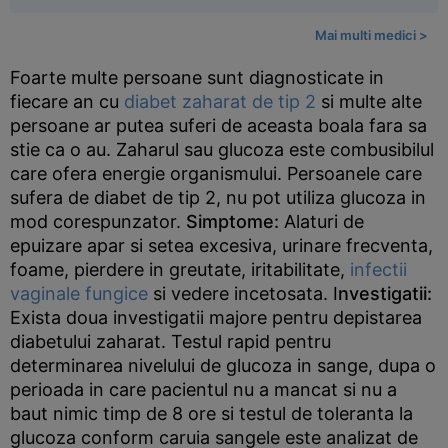
Mai multi medici >
Foarte multe persoane sunt diagnosticate in
fiecare an cu
diabet zaharat de tip 2
si multe alte
persoane ar putea suferi de aceasta boala fara sa
stie ca o au. Zaharul sau glucoza este combusibilul
care ofera energie organismului. Persoanele care
sufera de diabet de tip 2, nu pot utiliza glucoza in
mod corespunzator.
Simptome:
Alaturi de
epuizare apar si setea excesiva, urinare frecventa,
foame, pierdere in greutate, iritabilitate,
infectii
vaginale fungice
si vedere incetosata. I
nvestigatii:
Exista doua investigatii majore pentru depistarea
diabetului zaharat. Testul rapid pentru
determinarea nivelului de glucoza in sange, dupa o
perioada in care pacientul nu a mancat si nu a
baut nimic timp de 8 ore si testul de toleranta la
glucoza conform caruia sangele este analizat de