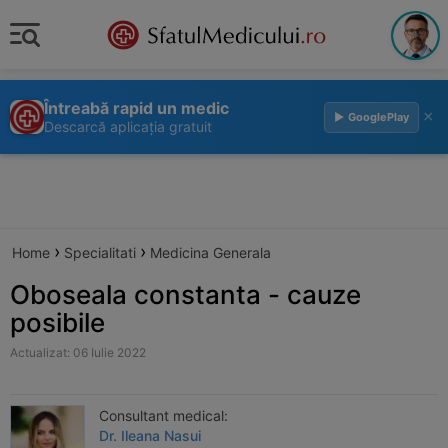
Întreabă rapid un medic
×
▶ GooglePlay
Descarcă aplicația gratuit
›
›
Home
Specialitati
Medicina Generala
Oboseala constanta - cauze
posibile
Actualizat: 06 Iulie 2022
Consultant medical:
Dr. Ileana Nasui