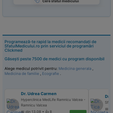
Cere sfatul medicului
Programează-te rapid la medicii recomandați de
SfatulMedicului.ro prin serviciul de programări
Clickmed
Găsești peste 7500 de medici cu program disponibil
Alege medicul potrivit pentru:
Medicina generala
,
Medicina de familie
,
Ecografie
.
Dr. Udrea Carmen
Dr. 
Hyperclinica MedLife Ramnicu Valcea -
Sfant
Ramnicu Valcea
📅 d
📅 din 13.08 • 👍 8