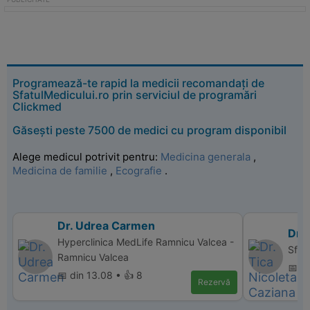
Programează-te rapid la medicii recomandați de
SfatulMedicului.ro prin serviciul de programări
Clickmed
Găsești peste 7500 de medici cu program disponibil
Alege medicul potrivit pentru:
Medicina generala
,
Medicina de familie
,
Ecografie
.
Dr. Udrea Carmen
Dr. 
Hyperclinica MedLife Ramnicu Valcea -
Sfant
Ramnicu Valcea
📅 d
📅 din 13.08 • 👍 8
Rezervă