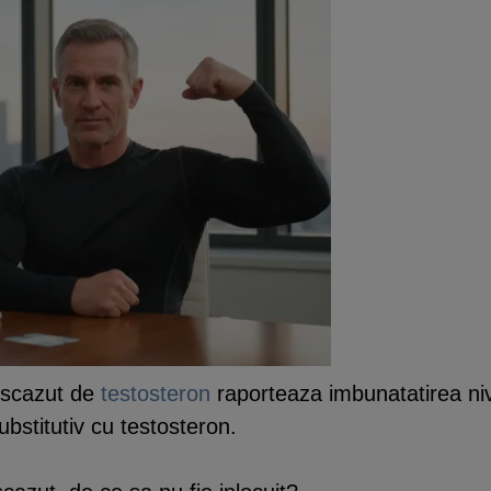
l scazut de
testosteron
raporteaza imbunatatirea niv
ubstitutiv cu testosteron.