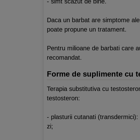
- simt scazut de bine.
Daca un barbat are simptome ale u
poate propune un tratament.
Pentru milioane de barbati care a
recomandat.
Forme de suplimente cu t
Terapia substitutiva cu testostero
testosteron:
- plasturii cutanati (transdermici)
zi;