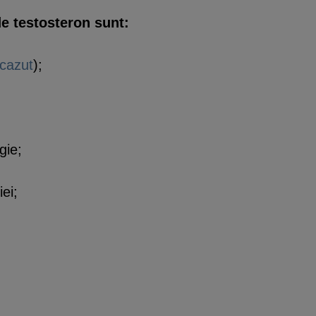
e testosteron sunt:
scazut
);
gie;
iei;