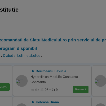
stitutie
ecomandați de SfatulMedicului.ro prin serviciul de 
program disponibil
,
Diabet si boli metabolice
.
Dr. Bourceanu Lavinia
Hyperclinica MedLife Constanta -
Constanta
zervă
📅 din 11.08 • 👍 9
Rezervă
Dr. Coleasa Diana