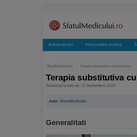
Autoevaluare
Interpretare analize
S
SfatulMedicului.ro
›
Terapia substitutiva cu testosteron
Terapia substitutiva cu
Actualizat la data de: 12 Septembrie 2024
Autor:
SfatulMedicului
Generalitati