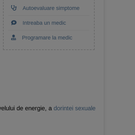
Autoevaluare simptome
Intreaba un medic
Programare la medic
elului de energie, a
dorintei sexuale