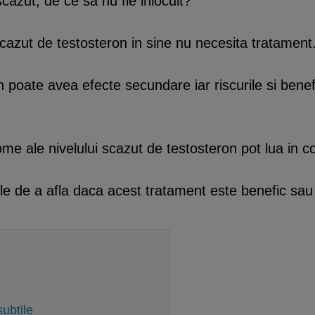
cazut, de ce sa nu fie inlocuit?
cazut de testosteron in sine nu necesita tratament
n poate avea efecte secundare iar riscurile si benef
me ale nivelului scazut de testosteron pot lua in co
le de a afla daca acest tratament este benefic sau
ubtile