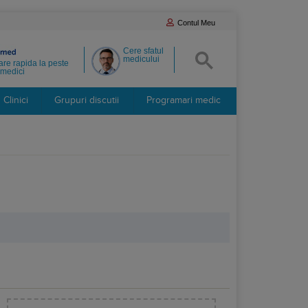
Contul Meu
Cere sfatul
medicului
re rapida la peste
medici
Clinici
Grupuri discutii
Programari medic