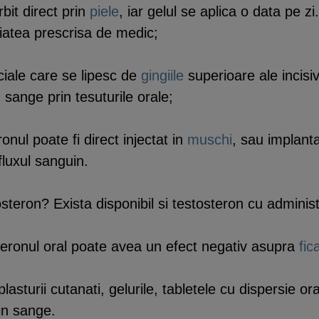
rbit direct prin
piele
, iar gelul se aplica o data pe 
atea prescrisa de medic;
eciale care se lipesc de
gingiile
superioare ale incisiv
 sange prin tesuturile orale;
eronul poate fi direct injectat in
muschi
, sau implanta
fluxul sanguin.
steron? Exista disponibil si testosteron cu administ
steronul oral poate avea un efect negativ asupra
fic
asturii cutanati, gelurile, tabletele cu dispersie oral
in sange.