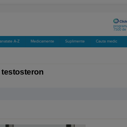
programa
7500 de 
anatate A-Z
Medicamente
Suplimente
Cauta medic
 testosteron