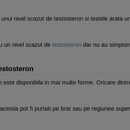
nui nivel scazut de testosteron si testele arata un
u un nivel scazut de
testosteron
dar nu au simptome
estosteron
n este disponibila in mai multe forme. Oricare dint
: acestia pot fi purtati pe brat sau pe regiunea supe