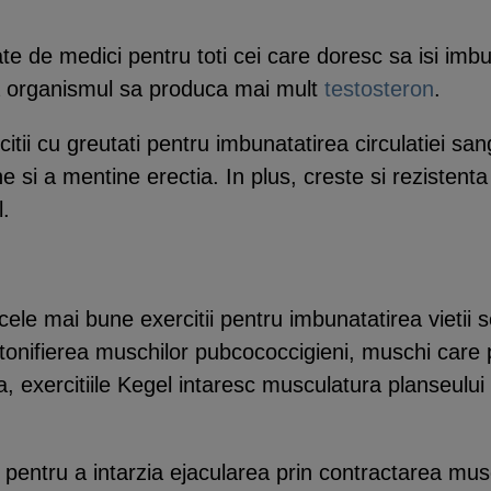
te de medici pentru toti cei care doresc sa isi imb
na organismul sa produca mai mult
testosteron
.
itii cu greutati pentru imbunatatirea circulatiei sa
e si a mentine erectia. In plus, creste si rezistent
l.
ele mai bune exercitii pentru imbunatatirea vietii s
 tonifierea muschilor pubcococcigieni, muschi care 
 exercitiile Kegel intaresc musculatura planseului 
el pentru a intarzia ejacularea prin contractarea mus