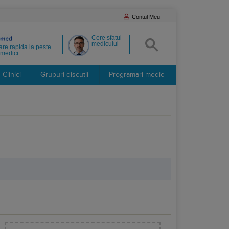
Contul Meu
Cere sfatul
medicului
re rapida la peste
medici
Clinici
Grupuri discutii
Programari medic