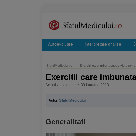
Autoevaluare
Interpretare analize
S
SfatulMedicului.ro
›
Exercitii care imbunatatesc viata sexu
Exercitii care imbunat
Actualizat la data de: 30 Ianuarie 2013
Autor:
SfatulMedicului
Generalitati