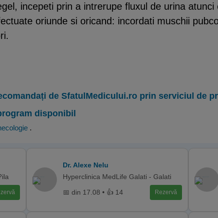
el, incepeti prin a intrerupe fluxul de urina atunci
efectuate oriunde si oricand: incordati muschii pubc
ri.
ecomandați de SfatulMedicului.ro prin serviciul de 
program disponibil
necologie
.
Dr. Alexe Nelu
ila
Hyperclinica MedLife Galati - Galati
📅 din 17.08 • 👍 14
zervă
Rezervă