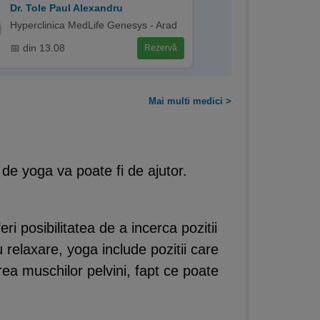
Dr. Tole Paul Alexandru
Hyperclinica MedLife Genesys - Arad
📅 din 13.08
Rezervă
Mai multi medici >
r de yoga va poate fi de ajutor.
ri posibilitatea de a incerca pozitii
relaxare, yoga include pozitii care
irea muschilor pelvini, fapt ce poate