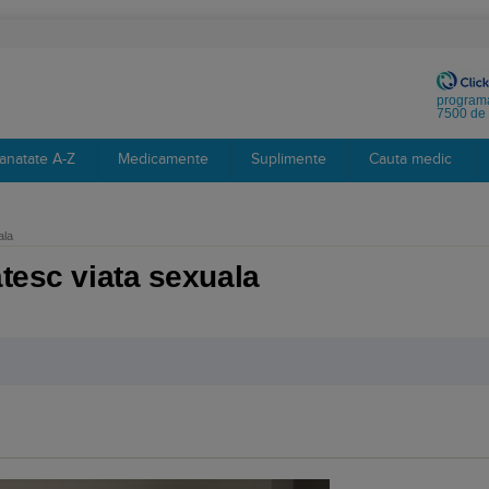
programa
7500 de 
anatate A-Z
Medicamente
Suplimente
Cauta medic
ala
atesc viata sexuala