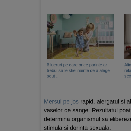
6 lucruri pe care orice parinte ar
Ali
trebui sa le stie inainte de a alege
rel
scut ...
sex
Mersul pe jos
rapid, alergatul si a
vaselor de sange. Rezultatul poate 
determina organismul sa elibereze
stimula si dorinta sexuala.