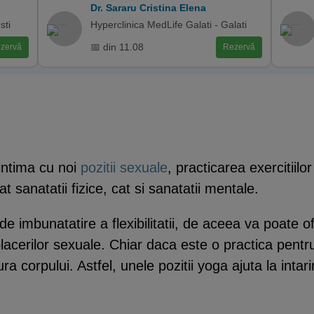
Dr. Sararu Cristina Elena
sti
Hyperclinica MedLife Galati - Galati
📅 din 11.08
zervă
Rezervă
 intima cu noi
pozitii sexuale
, practicarea exercitiilo
 sanatatii fizice, cat si sanatatii mentale.
 imbunatatire a flexibilitatii, de aceea va poate ofe
acerilor sexuale. Chiar daca este o practica pentru 
ra corpului. Astfel, unele pozitii yoga ajuta la intar