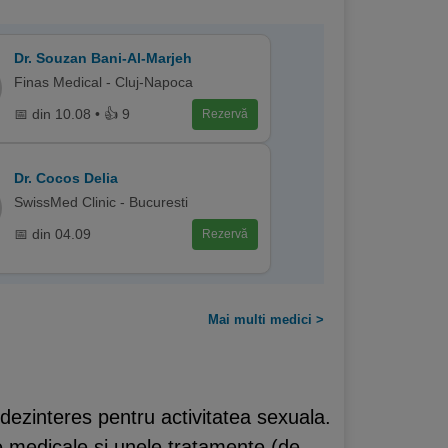
Dr. Souzan Bani-Al-Marjeh
Finas Medical - Cluj-Napoca
📅 din 10.08 • 👍 9
Rezervă
Dr. Cocos Delia
SwissMed Clinic - Bucuresti
📅 din 04.09
Rezervă
Mai multi medici >
ezinteres pentru activitatea sexuala.
nile medicale si unele tratamente (de