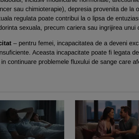
er sau chimioterapie), depresia provenita de la o 
exuala regulata poate contribui la o lipsa de entuz
a dorinta sexuala, precum cariera sau ingrijirea unui 
citat
– pentru femei, incapacitatea de a deveni excita
nsuficiente. Aceasta incapacitate poate fi legata d
a in continuare problemele fluxului de sange care af