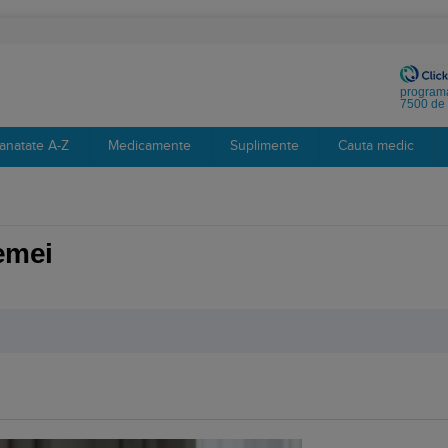
programa
7500 de 
anatate A-Z
Medicamente
Suplimente
Cauta medic
femei