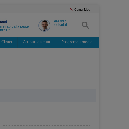
Contul Meu
Cere sfatul
medicului
re rapida la peste
medici
Clinici
Grupuri discutii
Programari medic