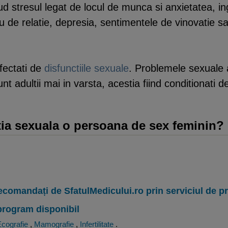
ud stresul legat de locul de munca si anxietatea, in
u de relatie, depresia, sentimentele de vinovatie s
afectati de
disfunctiile sexuale
. Problemele sexuale a
nt adultii mai in varsta, acestia fiind conditionati d
ia sexuala o persoana de sex feminin?
ecomandați de SfatulMedicului.ro prin serviciul de 
program disponibil
cografie
,
Mamografie
,
Infertilitate
.