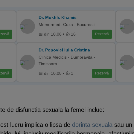
Dr. Mukhls Khamis
Memormed- Cuza - Bucuresti
📅 din 10.08 • 👍 16
zervă
Rezervă
Dr. Popovici Iulia Cristina
Clinica Medicis - Dumbravita -
Timisoara
📅 din 10.08 • 👍 1
zervă
Rezervă
e de disfunctia sexuala la femei includ:
est lucru implica o lipsa de
dorinta sexuala
sau un d
a libidoului, inclusiv modificarile hormonale, afectiu