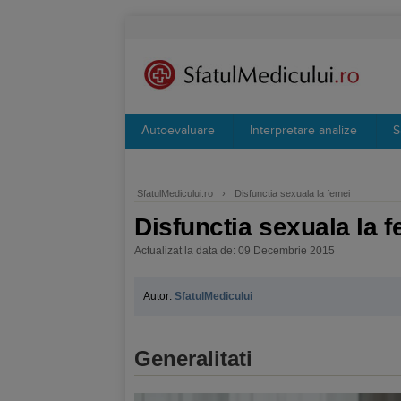
Autoevaluare
Interpretare analize
S
SfatulMedicului.ro
›
Disfunctia sexuala la femei
Disfunctia sexuala la 
Actualizat la data de: 09 Decembrie 2015
Autor:
SfatulMedicului
Generalitati