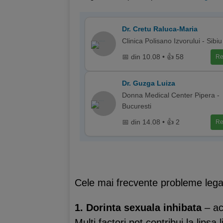
Dr. Cretu Raluca-Maria
Clinica Polisano Izvorului - Sibiu
📅 din 10.08 • 👍 58
Re
Dr. Guzga Luiza
Donna Medical Center Pipera -
Bucuresti
📅 din 14.08 • 👍 2
Re
Cele mai frecvente probleme legat
1. Dorinta sexuala inhibata
– ac
Multi factori pot contribui la lips