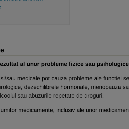
e
le
rezultat al unor probleme fizice sau psihologice
e si/sau medicale pot cauza probleme ale functiei se
eurologice, dezechilibrele hormonale, menopauza sau
alcoolul sau abuzurile repetate de droguri.
numitor medicamente, inclusiv ale unor medicament