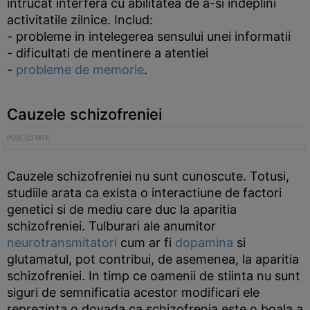
intrucat interfera cu abilitatea de a-si indeplini
activitatile zilnice. Includ:
- probleme in intelegerea sensului unei informatii
- dificultati de mentinere a atentiei
-
probleme de memorie
.
Cauzele schizofreniei
Cauzele schizofreniei nu sunt cunoscute. Totusi,
studiile arata ca exista o interactiune de factori
genetici si de mediu care duc la aparitia
schizofreniei. Tulburari ale anumitor
neurotransmitatori
cum ar fi
dopamina
si
glutamatul, pot contribui, de asemenea, la aparitia
schizofreniei. In timp ce oamenii de stiinta nu sunt
siguri de semnificatia acestor modificari ele
reprezinta o dovada ca schizofrenia este o boala a