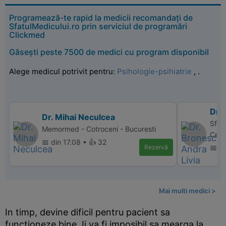
Programează-te rapid la medicii recomandați de
SfatulMedicului.ro prin serviciul de programări
Clickmed
Găsești peste 7500 de medici cu program disponibil
Alege medicul potrivit pentru:
Psihologie-psihiatrie
,
.
Dr.
Dr. Mihai Neculcea
Sfan
Memormed - Cotroceni - Bucuresti
Cent
📅 din 17.08 • 👍 32
Rezervă
📅 di
Mai multi medici >
In timp, devine dificil pentru pacient sa
functioneze bine. Ii va fi imposibil sa mearga la