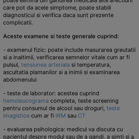
poate elimina din gandirea medicala alte afectiuni
care pot da acele simptome, poate stabili
diagnosticul si verifica daca sunt prezente
complicatii.
Aceste examene si teste generale cuprind:
- examenul fizic: poate include masurarea greutatii
si a inaltimii, verificarea semnelor vitale cum ar fi
pulsul,
tensiunea arteriala
si temperatura,
ascultatia plamanilor si a inimii si examinarea
abdomenului
- teste de laborator: acestea cuprind
hemoleucograma
completa, teste screening
pentru consumul de alcool sau droguri,
teste
imagistice
cum ar fi
IRM
sau
CT
- evaluarea psihologica: medicul va discuta cu
pacientul despre modul sau de a gandi, a simti si a