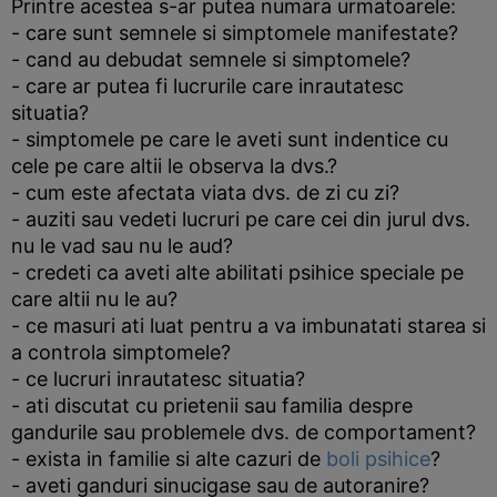
Printre acestea s-ar putea numara urmatoarele:
- care sunt semnele si simptomele manifestate?
- cand au debudat semnele si simptomele?
- care ar putea fi lucrurile care inrautatesc
situatia?
- simptomele pe care le aveti sunt indentice cu
cele pe care altii le observa la dvs.?
- cum este afectata viata dvs. de zi cu zi?
- auziti sau vedeti lucruri pe care cei din jurul dvs.
nu le vad sau nu le aud?
- credeti ca aveti alte abilitati psihice speciale pe
care altii nu le au?
- ce masuri ati luat pentru a va imbunatati starea si
a controla simptomele?
- ce lucruri inrautatesc situatia?
- ati discutat cu prietenii sau familia despre
gandurile sau problemele dvs. de comportament?
- exista in familie si alte cazuri de
boli psihice
?
- aveti ganduri sinucigase sau de autoranire?