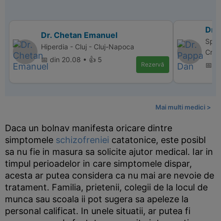
Dr.
Dr. Chetan Emanuel
Spit
Hiperdia - Cluj - Cluj-Napoca
Crai
📅 din 20.08 • 👍 5
Rezervă
📅 di
Mai multi medici >
Daca un bolnav manifesta oricare dintre
simptomele
schizofreniei
catatonice, este posibl
sa nu fie in masura sa solicite ajutor medical. Iar in
timpul perioadelor in care simptomele dispar,
acesta ar putea considera ca nu mai are nevoie de
tratament. Familia, prietenii, colegii de la locul de
munca sau scoala ii pot sugera sa apeleze la
personal calificat. In unele situatii, ar putea fi