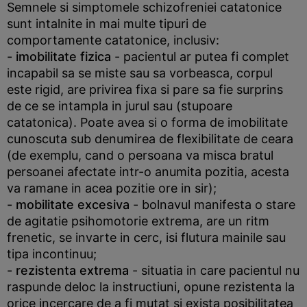
Semnele si simptomele schizofreniei catatonice
sunt intalnite in mai multe tipuri de
comportamente catatonice, inclusiv:
- imobilitate fizica
- pacientul ar putea fi complet
incapabil sa se miste sau sa vorbeasca, corpul
este rigid, are privirea fixa si pare sa fie surprins
de ce se intampla in jurul sau (stupoare
catatonica). Poate avea si o forma de imobilitate
cunoscuta sub denumirea de flexibilitate de ceara
(de exemplu, cand o persoana va misca bratul
persoanei afectate intr-o anumita pozitia, acesta
va ramane in acea pozitie ore in sir);
- mobilitate excesiva
- bolnavul manifesta o stare
de agitatie psihomotorie extrema, are un ritm
frenetic, se invarte in cerc, isi flutura mainile sau
tipa incontinuu;
- rezistenta extrema
- situatia in care pacientul nu
raspunde deloc la instructiuni, opune rezistenta la
orice incercare de a fi mutat si exista posibilitatea