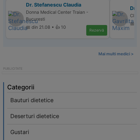
Dr. Stefanescu Claudia
Dr. 
Donna Medical Center Traian -
Clin
Bucuresti
📅 di
📅 din 21.08 • 👍 10
Rezervă
Mai multi medici >
Categorii
Bauturi dietetice
Deserturi dietetice
Gustari