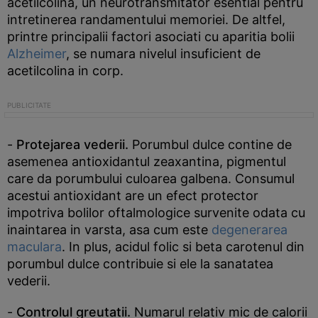
acetilcolina, un neurotransmitator esential pentru
intretinerea randamentului memoriei. De altfel,
printre principalii factori asociati cu aparitia bolii
Alzheimer
, se numara nivelul insuficient de
acetilcolina in corp.
-
Protejarea vederii.
Porumbul dulce contine de
asemenea antioxidantul zeaxantina, pigmentul
care da porumbului culoarea galbena. Consumul
acestui antioxidant are un efect protector
impotriva bolilor oftalmologice survenite odata cu
inaintarea in varsta, asa cum este
degenerarea
maculara
. In plus, acidul folic si beta carotenul din
porumbul dulce contribuie si ele la sanatatea
vederii.
-
Controlul greutatii.
Numarul relativ mic de calorii