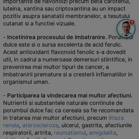
importante de flavonoizi precum beta carotenul,
luteina, xantina sau criptoxantina au un impact
pozitiv asupra sanatatii membranelor, a tesutului
?
cutanat si a functiei vizuale.
-
Incetinirea procesului de imbatranire.
Porumbul
dulce este si o sursa excelenta de acid ferulic.
Acest antioxidant flavonoid fenolic s-a dovedit
util, in cadrul a numeroase demersuri stiintifice, in
prevenirea mai multor tipuri de cancer, a
imbatranirii premature si a cresterii inflamatiilor in
organismul uman.
-
Participarea la vindecarea mai multor afectiuni.
Nutrientii si substantele naturale continute de
porumbul dulce fac ca cereala sa fie recomandata
in tratarea mai multor afectiuni, precum
litiaza
renala
,
ateroscleroza
, ulcerul, gastrita, afectiunile
respiratorii, artrita,
reumatismul
,
amigdalita
,