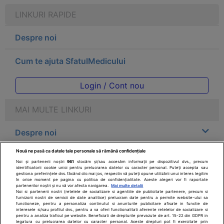
LINKURI RAPIDE
Despre noi
Cum te ajuta SfatulMedicului
Login / Cont nou
MAI MULTE LINKURI
Despre noi
Nouă ne pasă ca datele tale personale să rămână confidențiale
Legal
Noi și partenerii noștri
961
stocăm și/sau accesăm informații pe dispozitivul dvs., precum
identificatorii cookie unici pentru prelucrarea datelor cu caracter personal. Puteți accepta sau
gestiona preferințele dvs. făcând clic mai jos, respectiv vă puteți opune utilizării unui interes legitim
Drepturile consumatorului
în orice moment pe pagina cu politica de confidențialitate. Aceste alegeri vor fi raportate
partenerilor noștri și nu vă vor afecta navigarea.
Mai multe detalii
Noi si partenerii nostri (retelele de socializare si agentiile de publicitate partenere, precum si
furnizorii nostri de servicii de date analitice) prelucram date pentru a permite website-ului sa
Parteneri
functioneze, pentru a personaliza continutul si anunturile publicitare afisate in functie de
interesele si/sau profilul dvs., pentru a va oferi functionalitati aferente retelelor de socializare si
pentru a analiza traficul pe website. Beneficiati de drepturile prevazute de art. 15-22 din GDPR in
legatura cu prelucrarea datelor cu caracter personal. Aceste drepturi pot fi exercitate prin