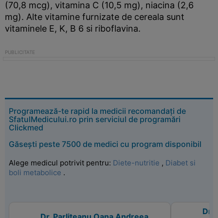
(70,8 mcg), vitamina C (10,5 mg), niacina (2,6
mg). Alte vitamine furnizate de cereala sunt
vitaminele E, K, B 6 si riboflavina.
Programează-te rapid la medicii recomandați de
SfatulMedicului.ro prin serviciul de programări
Clickmed
Găsești peste 7500 de medici cu program disponibil
Alege medicul potrivit pentru:
Diete-nutritie
,
Diabet si
boli metabolice
.
Dr.
Dr. Parliteanu Oana Andreea