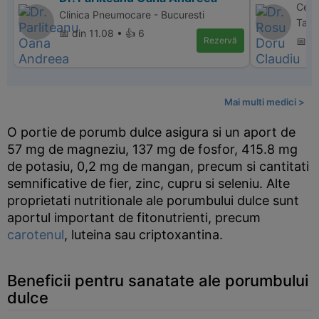
Cent
Clinica Pneumocare - Bucuresti
Targ
📅 din 11.08 • 👍 6
Rezervă
📅 d
Mai multi medici >
O portie de porumb dulce asigura si un aport de
57 mg de magneziu, 137 mg de fosfor, 415.8 mg
de potasiu, 0,2 mg de mangan, precum si cantitati
semnificative de fier, zinc, cupru si seleniu. Alte
proprietati nutritionale ale porumbului dulce sunt
aportul important de fitonutrienti, precum
carotenul
, luteina sau criptoxantina.
Beneficii pentru sanatate ale porumbului
dulce