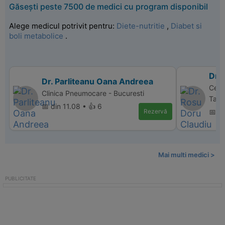
Găsești peste 7500 de medici cu program disponibil
Alege medicul potrivit pentru:
Diete-nutritie
,
Diabet si
boli metabolice
.
Dr.
Dr. Parliteanu Oana Andreea
Cent
Clinica Pneumocare - Bucuresti
Targ
📅 din 11.08 • 👍 6
Rezervă
📅 d
Mai multi medici >