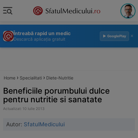
Întreabă rapid un medic
×
▶ GooglePlay
Descarcă aplicația gratuit
›
›
Home
Specialitati
Diete-Nutritie
Beneficiile porumbului dulce
pentru nutritie si sanatate
Actualizat: 10 Iulie 2013
Autor:
SfatulMedicului