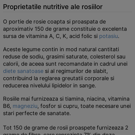
Proprietatile nutritive ale rosiilor
O portie de rosie coapta si proaspata de
aproximativ 150 de grame constituie o excelenta
sursa de vitamina A, C, K, acid folic si
potasiu
.
Aceste legume contin in mod natural cantitati
reduse de sodiu, grasimi saturate, colesterol sau
calorii, de aceea sunt recomandate in cadrul unei
diete sanatoase
si al regimurilor de slabit,
contribuind la reglarea greutatii corporale si
reducerea nivelului lipidelor in sange.
Rosiile mai furnizeaza si tiamina, niacina, vitamina
B6,
magneziu
, fosfor si cupru, toate necesare unei
stari perfecte de sanatate.
Tot 150 de grame de rosii proaspete furnizeaza 2
grame de fibre, care reprezinta 7% din doza