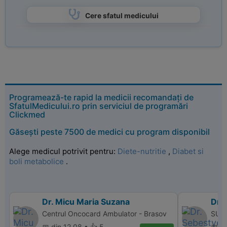
Cere sfatul medicului
Programează-te rapid la medicii recomandați de
SfatulMedicului.ro prin serviciul de programări
Clickmed
Găsești peste 7500 de medici cu program disponibil
Alege medicul potrivit pentru:
Diete-nutritie
,
Diabet si
boli metabolice
.
Dr. Micu Maria Suzana
Dr.
Centrul Oncocard Ambulator - Brasov
SUPE
📅 din 12.08 • 👍 5
📅 d