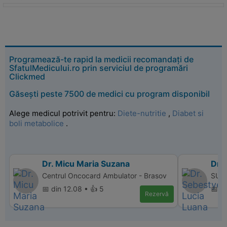
Programează-te rapid la medicii recomandați de
SfatulMedicului.ro prin serviciul de programări
Clickmed
Găsești peste 7500 de medici cu program disponibil
Alege medicul potrivit pentru:
Diete-nutritie
,
Diabet si
boli metabolice
.
Dr. Micu Maria Suzana
Dr.
Centrul Oncocard Ambulator - Brasov
SUPE
📅 din 12.08 • 👍 5
📅 d
Rezervă