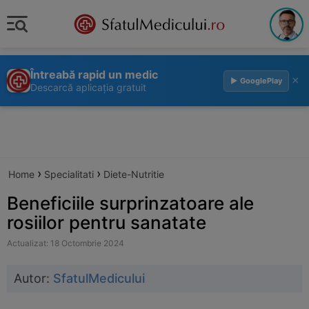
Întreabă rapid un medic
×
▶ GooglePlay
Descarcă aplicația gratuit
›
›
Home
Specialitati
Diete-Nutritie
Beneficiile surprinzatoare ale
rosiilor pentru sanatate
Actualizat: 18 Octombrie 2024
Autor:
SfatulMedicului