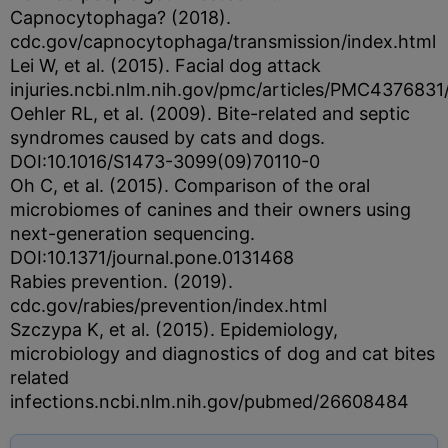
Capnocytophaga? (2018).
cdc.gov/capnocytophaga/transmission/index.html
Lei W, et al. (2015). Facial dog attack
injuries.ncbi.nlm.nih.gov/pmc/articles/PMC4376831
Oehler RL, et al. (2009). Bite-related and septic
syndromes caused by cats and dogs.
DOI:10.1016/S1473-3099(09)70110-0
Oh C, et al. (2015). Comparison of the oral
microbiomes of canines and their owners using
next-generation sequencing.
DOI:10.1371/journal.pone.0131468
Rabies prevention. (2019).
cdc.gov/rabies/prevention/index.html
Szczypa K, et al. (2015). Epidemiology,
microbiology and diagnostics of dog and cat bites
related
infections.ncbi.nlm.nih.gov/pubmed/26608484