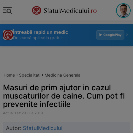
Întreabă rapid un medic
×
▶ GooglePlay
Descarcă aplicația gratuit
›
›
Home
Specialitati
Medicina Generala
Masuri de prim ajutor in cazul
muscaturilor de caine. Cum pot fi
prevenite infectiile
Actualizat: 29 Iulie 2019
Autor:
SfatulMedicului