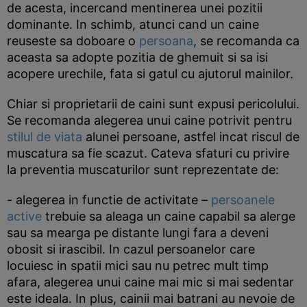
de acesta, incercand mentinerea unei pozitii
dominante. In schimb, atunci cand un caine
reuseste sa doboare o
persoana
, se recomanda ca
aceasta sa adopte pozitia de ghemuit si sa isi
acopere urechile, fata si gatul cu ajutorul mainilor.
Chiar si proprietarii de caini sunt expusi pericolului.
Se recomanda alegerea unui caine potrivit pentru
stilul de viata
alunei persoane, astfel incat riscul de
muscatura sa fie scazut. Cateva sfaturi cu privire
la preventia muscaturilor sunt reprezentate de:
- alegerea in functie de activitate –
persoanele
active
trebuie sa aleaga un caine capabil sa alerge
sau sa mearga pe distante lungi fara a deveni
obosit si irascibil. In cazul persoanelor care
locuiesc in spatii mici sau nu petrec mult timp
afara, alegerea unui caine mai mic si mai sedentar
este ideala. In plus, cainii mai batrani au nevoie de