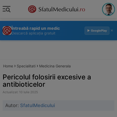
Întreabă rapid un medic
×
▶ GooglePlay
Descarcă aplicația gratuit
›
›
Home
Specialitati
Medicina Generala
Pericolul folosirii excesive a
antibioticelor
Actualizat: 10 Iulie 2025
Autor:
SfatulMedicului