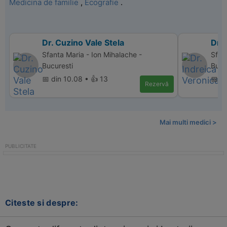
Medicina de familie
,
Ecografie
.
Dr. Cuzino Vale Stela
Dr. 
Sfanta Maria - Ion Mihalache -
Sfan
Bucuresti
Bucu
📅 din 10.08 • 👍 13
📅 d
Rezervă
Mai multi medici >
Citeste si despre: