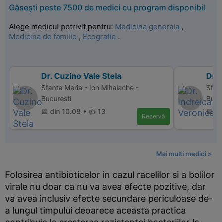
Găsești peste 7500 de medici cu program disponibil
Alege medicul potrivit pentru:
Medicina generala
,
Medicina de familie
,
Ecografie
.
Dr. Cuzino Vale Stela
Dr. 
Sfanta Maria - Ion Mihalache -
Sfan
Bucuresti
Bucu
📅 din 10.08 • 👍 13
📅 d
Rezervă
Mai multi medici >
Folosirea antibioticelor in cazul racelilor si a bolilor
virale nu doar ca nu va avea efecte pozitive, dar
va avea inclusiv efecte secundare periculoase de-
a lungul timpului deoarece aceasta practica