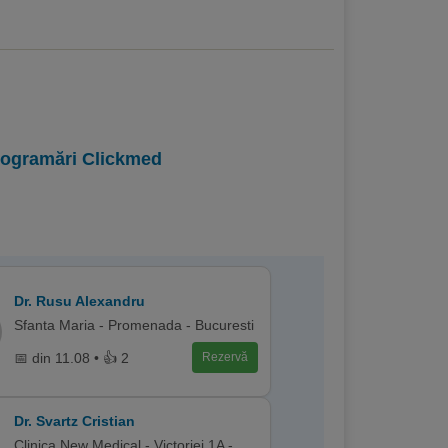
programări Clickmed
Dr. Rusu Alexandru
Sfanta Maria - Promenada - Bucuresti
📅 din 11.08 • 👍 2
Rezervă
Dr. Svartz Cristian
Clinica New Medical - Victoriei 1A -