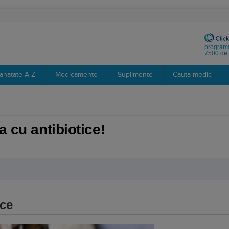
programa
7500 de 
anatate A-Z
Medicamente
Suplimente
Cauta medic
a cu antibiotice!
ice