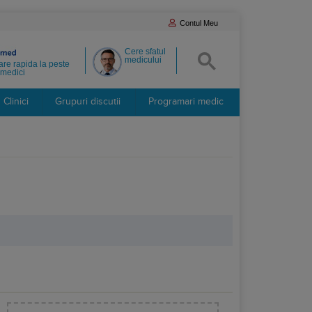
Contul Meu
Cere sfatul
medicului
re rapida la peste
medici
Clinici
Grupuri discutii
Programari medic