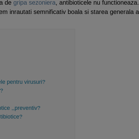
ba de
gripa sezoniera
, antibioticele nu functioneaza
tem inrautati semnificativ boala si starea generala a
le pentru virusuri?
a?
tice ,,preventiv?
tibiotice?