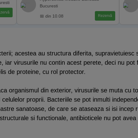
uresti
Bucuresti
zervă
📅 din 10.08
Rezervă
terii; acestea au structura diferita, supravietuiesc s
, iar virusurile nu contin acest perete, deci nu pot f
is de proteine, cu rol protector.
ca organismul din exterior, virusurile se muta cu tot
ul celulelor proprii. Bacteriile se pot inmulti indep
oastre sanatoase, de care se ataseaza si isi incep r
tructurale si functionale, antibioticele nu pot avea ca
.