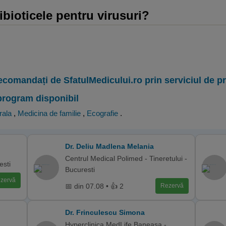
bioticele pentru virusuri?
ecomandați de SfatulMedicului.ro prin serviciul de 
program disponibil
rala
,
Medicina de familie
,
Ecografie
.
Dr. Deliu Madlena Melania
Centrul Medical Polimed - Tineretului -
esti
Bucuresti
zervă
📅 din 07.08 • 👍 2
Rezervă
Dr. Frinculescu Simona
Hyperclinica MedLife Baneasa -