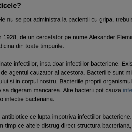
ticele?
ele nu se pot administra la pacientii cu gripa, tre
n 1928, de un cercetator pe nume Alexander Fleming
cina din toate timpurile.
nate infectiilor, insa doar infectiilor bacteriene. Exis
e de agentul cauzator al acestora. Bacteriile sunt m
lui si in corpul nostru. Bacteriile proprii organismul
ne sa digeram mancarea. Alte bacterii pot cauza
inf
o infectie bacteriana.
 antibiotice ce lupta impotriva infectiilor bacterien
, in timp ce altele distrug direct structura bacterian