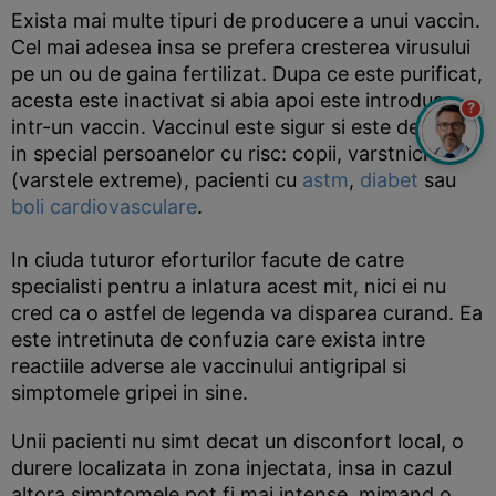
Exista mai multe tipuri de producere a unui vaccin.
Cel mai adesea insa se prefera cresterea virusului
pe un ou de gaina fertilizat. Dupa ce este purificat,
acesta este inactivat si abia apoi este introdus
?
intr-un vaccin. Vaccinul este sigur si este destinat
in special persoanelor cu risc: copii, varstnici
(varstele extreme), pacienti cu
astm
,
diabet
sau
boli cardiovasculare
.
In ciuda tuturor eforturilor facute de catre
specialisti pentru a inlatura acest mit, nici ei nu
cred ca o astfel de legenda va disparea curand. Ea
este intretinuta de confuzia care exista intre
reactiile adverse ale vaccinului antigripal si
simptomele gripei in sine.
Unii pacienti nu simt decat un disconfort local, o
durere localizata in zona injectata, insa in cazul
altora simptomele pot fi mai intense, mimand o