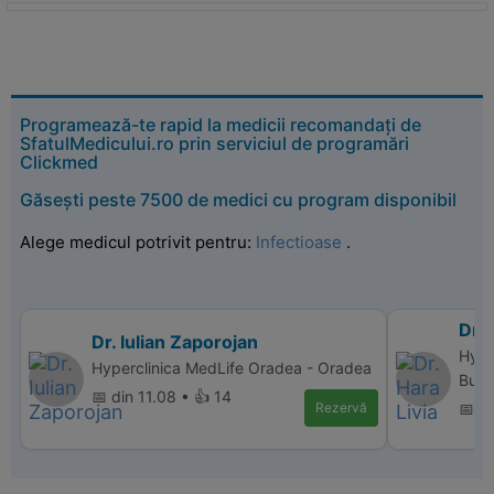
Programează-te rapid la medicii recomandați de
SfatulMedicului.ro prin serviciul de programări
Clickmed
Găsești peste 7500 de medici cu program disponibil
Alege medicul potrivit pentru:
Infectioase
.
Dr. 
Dr. Iulian Zaporojan
Hype
Hyperclinica MedLife Oradea - Oradea
Bucu
📅 din 11.08 • 👍 14
Rezervă
📅 d