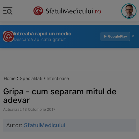
Întreabă rapid un medic
×
▶ GooglePlay
Descarcă aplicația gratuit
›
›
Home
Specialitati
Infectioase
Gripa - cum separam mitul de
adevar
Actualizat: 13 Octombrie 2017
Autor:
SfatulMedicului