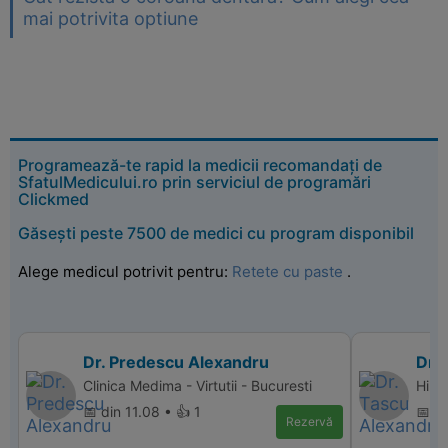
mai potrivita optiune
Programează-te rapid la medicii recomandați de
SfatulMedicului.ro prin serviciul de programări
Clickmed
Găsești peste 7500 de medici cu program disponibil
Alege medicul potrivit pentru:
Retete cu paste
.
Dr. Predescu Alexandru
Dr.
Clinica Medima - Virtutii - Bucuresti
Hiper
📅 din 11.08 • 👍 1
📅 d
Rezervă