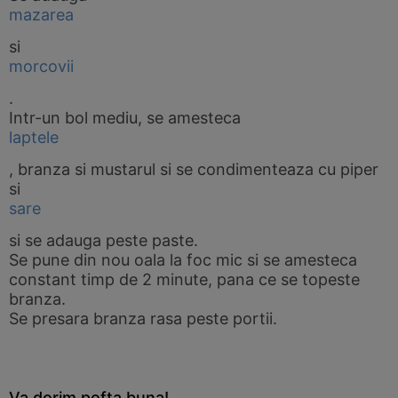
mazarea
si
morcovii
.
Intr-un bol mediu, se amesteca
laptele
, branza si mustarul si se condimenteaza cu piper
si
sare
si se adauga peste paste.
Se pune din nou oala la foc mic si se amesteca
constant timp de 2 minute, pana ce se topeste
branza.
Se presara branza rasa peste portii.
Va dorim pofta buna!