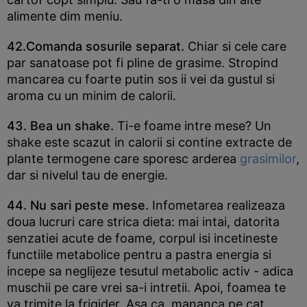
alimente dim meniu.
42.Comanda sosurile separat.
Chiar si cele care
par sanatoase pot fi pline de grasime. Stropind
mancarea cu foarte putin sos ii vei da gustul si
aroma cu un minim de calorii.
43. Bea un shake.
Ti-e foame intre mese? Un
shake este scazut in calorii si contine extracte de
plante termogene care sporesc arderea
grasimilor
,
dar si nivelul tau de energie.
44. Nu sari peste mese.
Infometarea realizeaza
doua lucruri care strica dieta: mai intai, datorita
senzatiei acute de foame, corpul isi incetineste
functiile metabolice pentru a pastra energia si
incepe sa neglijeze tesutul metabolic activ - adica
muschii pe care vrei sa-i intretii. Apoi, foamea te
va trimite la frigider. Asa ca, mananca pe cat