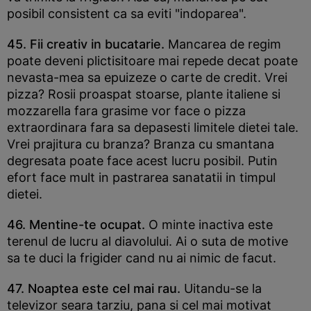
posibil consistent ca sa eviti "indoparea".
45. Fii creativ in bucatarie.
Mancarea de regim
poate deveni plictisitoare mai repede decat poate
nevasta-mea sa epuizeze o carte de credit. Vrei
pizza? Rosii proaspat stoarse, plante italiene si
mozzarella fara grasime vor face o pizza
extraordinara fara sa depasesti limitele dietei tale.
Vrei prajitura cu branza? Branza cu smantana
degresata poate face acest lucru posibil. Putin
efort face mult in pastrarea sanatatii in timpul
dietei.
46. Mentine-te ocupat.
O minte inactiva este
terenul de lucru al diavolului. Ai o suta de motive
sa te duci la frigider cand nu ai nimic de facut.
47. Noaptea este cel mai rau.
Uitandu-se la
televizor seara tarziu, pana si cel mai motivat