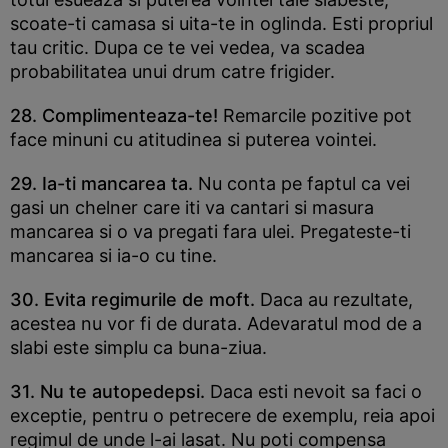
scoate-ti camasa si uita-te in oglinda. Esti propriul
tau critic. Dupa ce te vei vedea, va scadea
probabilitatea unui drum catre frigider.
28. Complimenteaza-te!
Remarcile pozitive pot
face minuni cu atitudinea si puterea vointei.
29. Ia-ti mancarea ta.
Nu conta pe faptul ca vei
gasi un chelner care iti va cantari si masura
mancarea si o va pregati fara ulei. Pregateste-ti
mancarea si ia-o cu tine.
30. Evita regimurile de moft.
Daca au rezultate,
acestea nu vor fi de durata. Adevaratul mod de a
slabi este simplu ca buna-ziua.
31. Nu te autopedepsi.
Daca esti nevoit sa faci o
exceptie, pentru o petrecere de exemplu, reia apoi
regimul de unde l-ai lasat. Nu poti compensa