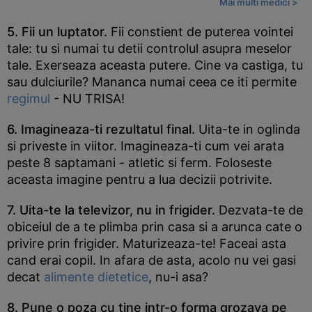
Mai multi medici >
5. Fii un luptator.
Fii constient de puterea vointei
tale: tu si numai tu detii controlul asupra meselor
tale. Exerseaza aceasta putere. Cine va castiga, tu
sau dulciurile? Mananca numai ceea ce iti permite
regimul
- NU TRISA!
6. Imagineaza-ti rezultatul final.
Uita-te in oglinda
si priveste in viitor. Imagineaza-ti cum vei arata
peste 8 saptamani - atletic si ferm. Foloseste
aceasta imagine pentru a lua decizii potrivite.
7. Uita-te la televizor, nu in frigider.
Dezvata-te de
obiceiul de a te plimba prin casa si a arunca cate o
privire prin frigider. Maturizeaza-te! Faceai asta
cand erai copil. In afara de asta, acolo nu vei gasi
decat
alimente dietetice
, nu-i asa?
8. Pune o poza cu tine intr-o forma grozava pe