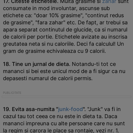
17. Citeste etichetele.
Multa grasime si
zahar
sunt
consumate in mod involuntar, ascunse sub
etichete ca: "doar 10% grasime", "continut redus
de grasime", "fara zahar" etc. De fapt, ar trebui sa
apara separat continutul de glucide, ca si numarul
de calorii per portie. Etichetele avizate au inscrisa
greutatea neta si nu caloriile. Deci fa calculul! Un
gram de grasime echivaleaza cu 9 calorii.
18. Tine un jurnal de dieta.
Notandu-ti tot ce
mananci si bei este unicul mod de a fi sigur ca nu
depasesti numarul de calorii permis.
19. Evita asa-numita "
junk-food
".
"Junk" va fi in
cazul tau tot ceea ce nu este in dieta ta. Daca
mananci impreuna cu alte persoane care nu sunt
la regim si carora le place sa rontaie, vezi nr. 1.