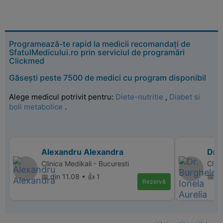
Programează-te rapid la medicii recomandați de
SfatulMedicului.ro prin serviciul de programări
Clickmed
Găsești peste 7500 de medici cu program disponibil
Alege medicul potrivit pentru:
Diete-nutritie
,
Diabet si
boli metabolice
.
Alexandru Alexandra
Dr. 
Clinica Medikali - Bucuresti
Clini
📅 din 11.08 • 👍 1
📅 d
Rezervă