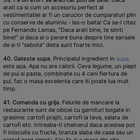
arati ca si cum un accesoriu perfect al
vestimentatiei ar fi un carucior de cumparaturi plin
cu conserve de aluminiu - las-o balta! Ca sa-l citez
pe Fernando Lamas, "Daca arati bine, te simti
bine!" si daca ai o parere buna despre tine sansele
de a-ti "sabota" dieta sunt foarte mici.
40. Gateste supa.
Principalul ingredient in
supa
este apa. Apa nu are calorii. Ceva legume, un piept
de pui si paste, combinate cu 4 cani fiertura de
pui, fac o masa excelenta care iti poate lua mult
timp.
41. Comanda cu grija.
Felurile de mancare la
restaurante sunt de obicei cu garnituri bogate in
grasime: cartofi prajiti, cartofi la tava, salata de
cartofi etc. Intreaba-ti chelnerul daca acestea pot
fi inlocuite cu fructe, branza slaba de casa sau un
cartof copt simplu. Sau fa-ti o masa din alte