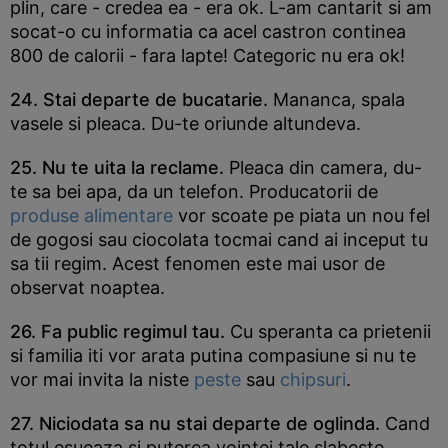
plin, care - credea ea - era ok. L-am cantarit si am
socat-o cu informatia ca acel castron continea
800 de calorii - fara lapte! Categoric nu era ok!
24. Stai departe de bucatarie.
Mananca, spala
vasele si pleaca. Du-te oriunde altundeva.
25. Nu te uita la reclame.
Pleaca din camera, du-
te sa bei apa, da un telefon. Producatorii de
produse alimentare
vor scoate pe piata un nou fel
de gogosi sau ciocolata tocmai cand ai inceput tu
sa tii regim. Acest fenomen este mai usor de
observat noaptea.
26. Fa public regimul tau.
Cu speranta ca prietenii
si familia iti vor arata putina compasiune si nu te
vor mai invita la niste
peste
sau
chipsuri
.
27. Niciodata sa nu stai departe de oglinda.
Cand
totul esueaza si puterea vointei tale slabeste,