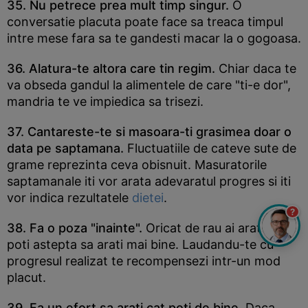
35. Nu petrece prea mult timp singur.
O
conversatie placuta poate face sa treaca timpul
intre mese fara sa te gandesti macar la o gogoasa.
36. Alatura-te altora care tin regim.
Chiar daca te
va obseda gandul la alimentele de care "ti-e dor",
mandria te ve impiedica sa trisezi.
37. Cantareste-te si masoara-ti grasimea doar o
data pe saptamana.
Fluctuatiile de cateve sute de
grame reprezinta ceva obisnuit. Masuratorile
saptamanale iti vor arata adevaratul progres si iti
vor indica rezultatele
dietei
.
?
38. Fa o poza "inainte".
Oricat de rau ai arata, te
poti astepta sa arati mai bine. Laudandu-te cu
progresul realizat te recompensezi intr-un mod
placut.
39. Fa un efort sa arati cat poti de bine.
Daca