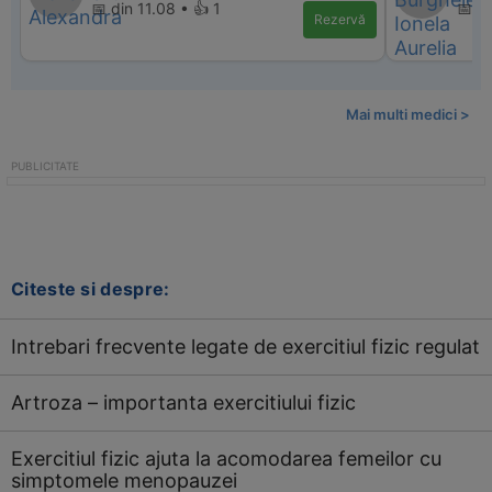
📅 din 11.08 • 👍 1
📅 d
Rezervă
Mai multi medici >
Citeste si despre:
Intrebari frecvente legate de exercitiul fizic regulat
Artroza – importanta exercitiului fizic
Exercitiul fizic ajuta la acomodarea femeilor cu
simptomele menopauzei