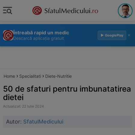
Întreabă rapid un medic
×
▶ GooglePlay
Descarcă aplicația gratuit
›
›
Home
Specialitati
Diete-Nutritie
50 de sfaturi pentru imbunatatirea
dietei
Actualizat: 22 Iulie 2024
Autor:
SfatulMedicului