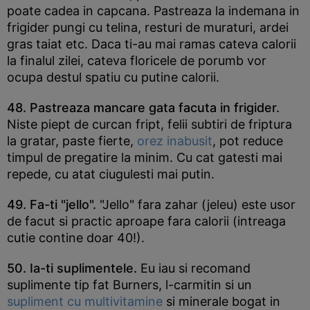
poate cadea in capcana. Pastreaza la indemana in
frigider pungi cu telina, resturi de muraturi, ardei
gras taiat etc. Daca ti-au mai ramas cateva calorii
la finalul zilei, cateva floricele de porumb vor
ocupa destul spatiu cu putine calorii.
48. Pastreaza mancare gata facuta in frigider.
Niste piept de curcan fript, felii subtiri de friptura
la gratar, paste fierte,
orez inabusit
, pot reduce
timpul de pregatire la minim. Cu cat gatesti mai
repede, cu atat ciugulesti mai putin.
49. Fa-ti "jello".
"Jello" fara zahar (jeleu) este usor
de facut si practic aproape fara calorii (intreaga
cutie contine doar 40!).
50. Ia-ti suplimentele.
Eu iau si recomand
suplimente tip fat Burners, l-carmitin si un
supliment cu multivitamine
si minerale bogat in