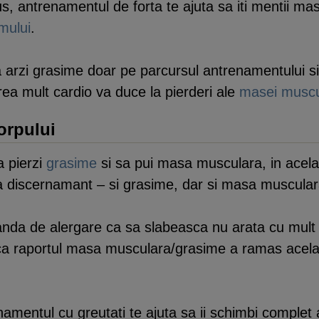
us, antrenamentul de forta te ajuta sa iti mentii m
mului
.
 arzi grasime doar pe parcursul antrenamentului s
ea mult cardio va duce la pierderi ale
masei muscu
orpului
a pierzi
grasime
si sa pui masa musculara, in acel
ra discernamant – si grasime, dar si masa muscular
banda de alergare ca sa slabeasca nu arata cu mult
dca raportul masa musculara/grasime a ramas acelas
amentul cu greutati te ajuta sa ii schimbi complet 