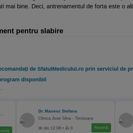
i mai bine. Deci, antrenamentul de forta este o alte
ent pentru slabire
ecomandați de SfatulMedicului.ro prin serviciul de 
program disponibil
.
Dr. Manesc Stefana
 -
Clinica Jose Silva - Timisoara
📅 din 12.08 • 👍 3
Rezervă
zervă