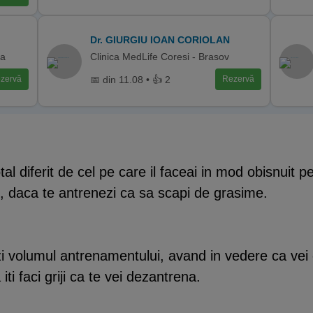
Dr. GIURGIU IOAN CORIOLAN
ca
Clinica MedLife Coresi - Brasov
📅 din 11.08 • 👍 2
zervă
Rezervă
tal diferit de cel pe care il faceai in mod obisnuit
ri, daca te antrenezi ca sa scapi de grasime.
zi volumul antrenamentului, avand in vedere ca ve
ti faci griji ca te vei dezantrena.