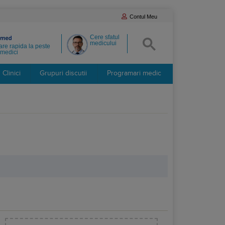
Contul Meu
Cere sfatul
medicului
re rapida la peste
medici
Clinici
Grupuri discutii
Programari medic