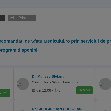
Print
ecomandați de SfatulMedicului.ro prin serviciul de 
program disponibil
.
Dr. Manesc Stefana
 -
Clinica Jose Silva - Timisoara
📅 din 12.08 • 👍 3
Rezervă
zervă
Dr. GIURGIU IOAN CORIOLAN