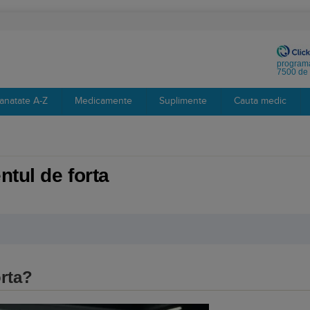
programa
7500 de 
anatate A-Z
Medicamente
Suplimente
Cauta medic
tul de forta
rta?