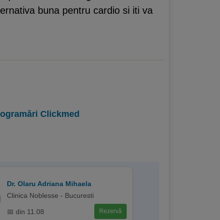
rnativa buna pentru cardio si iti va
programări Clickmed
Dr. Olaru Adriana Mihaela
Clinica Noblesse - Bucuresti
📅 din 11.08
Rezervă