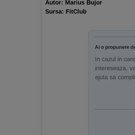
Autor: Marius Bujor
Sursa:
FitClub
Ai o propunere de
In cazul in car
intereseaza, va
ajuta sa comple