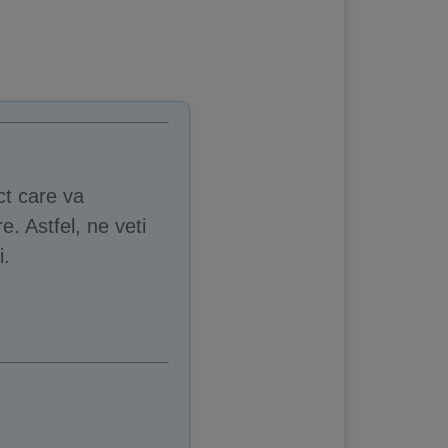
ct care va
e. Astfel, ne veti
i.