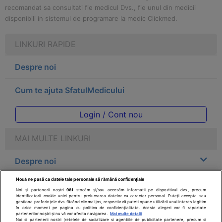
recomandat sa consultati fie medicul Dvs., fie unul din medicii
disponibili in sistemul de programare la medic Clickmed.
LINKURI RAPIDE
Despre noi
Cum te ajuta SfatulMedicului
Login / Cont nou
MAI MULTE LINKURI
Despre noi
Nouă ne pasă ca datele tale personale să rămână confidențiale
Legal
Noi și partenerii noștri
961
stocăm și/sau accesăm informații pe dispozitivul dvs., precum
identificatorii cookie unici pentru prelucrarea datelor cu caracter personal. Puteți accepta sau
gestiona preferințele dvs. făcând clic mai jos, respectiv vă puteți opune utilizării unui interes legitim
Drepturile consumatorului
în orice moment pe pagina cu politica de confidențialitate. Aceste alegeri vor fi raportate
partenerilor noștri și nu vă vor afecta navigarea.
Mai multe detalii
Noi si partenerii nostri (retelele de socializare si agentiile de publicitate partenere, precum si