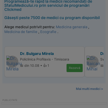
Programează-te rapid la medicii recomandați de
SfatulMedicului.ro prin serviciul de programări
Clickmed
Găsești peste 7500 de medici cu program disponibil
Alege medicul potrivit pentru:
Medicina generala
,
Medicina de familie
,
Ecografie
.
Dr. Bulgaru Mirela
Dr. 
Policlinica Profilaxis - Timisoara
Swis
📅 din 10.08 • 👍 1
📅 d
Rezervă
Mai multi medici >