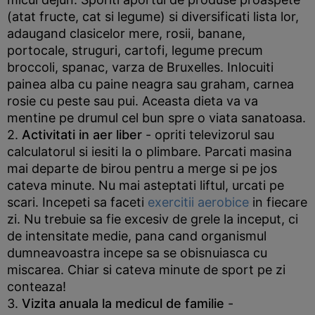
(atat fructe, cat si legume) si diversificati lista lor,
adaugand clasicelor mere, rosii, banane,
portocale, struguri, cartofi, legume precum
broccoli, spanac, varza de Bruxelles. Inlocuiti
painea alba cu paine neagra sau graham, carnea
rosie cu peste sau pui. Aceasta dieta va va
mentine pe drumul cel bun spre o viata sanatoasa.
2.
Activitati in aer liber
- opriti televizorul sau
calculatorul si iesiti la o plimbare. Parcati masina
mai departe de birou pentru a merge si pe jos
cateva minute. Nu mai asteptati liftul, urcati pe
scari. Incepeti sa faceti
exercitii aerobice
in fiecare
zi. Nu trebuie sa fie excesiv de grele la inceput, ci
de intensitate medie, pana cand organismul
dumneavoastra incepe sa se obisnuiasca cu
miscarea. Chiar si cateva minute de sport pe zi
conteaza!
3.
Vizita anuala la medicul de familie
-