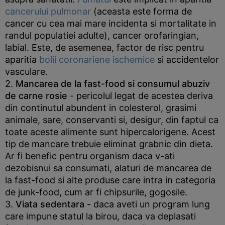
cancerului pulmonar
(aceasta este forma de
cancer cu cea mai mare incidenta si mortalitate in
randul populatiei adulte), cancer orofaringian,
labial. Este, de asemenea, factor de risc pentru
aparitia
bolii coronariene ischemice
si accidentelor
vasculare.
2.
Mancarea de la fast-food si consumul abuziv
de carne rosie
- pericolul legat de acestea deriva
din continutul abundent in colesterol, grasimi
animale, sare, conservanti si, desigur, din faptul ca
toate aceste alimente sunt hipercalorigene. Acest
tip de mancare trebuie eliminat grabnic din dieta.
Ar fi benefic pentru organism daca v-ati
dezobisnui sa consumati, alaturi de mancarea de
la fast-food si alte produse care intra in categoria
de junk-food, cum ar fi chipsurile, gogosile.
3.
Viata sedentara
- daca aveti un program lung
care impune statul la birou, daca va deplasati