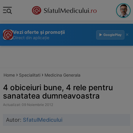
Vezi oferte și promoții
×
▶ GooglePlay
Direct din aplicație
›
›
Home
Specialitati
Medicina Generala
4 obiceiuri bune, 4 rele pentru
sanatatea dumneavoastra
Actualizat: 09 Noiembrie 2012
Autor:
SfatulMedicului