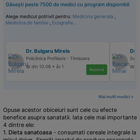
Găsești peste 7500 de medici cu program disponibil
Alege medicul potrivit pentru:
Medicina generala
,
Medicina de familie
,
Ecografie
.
Dr. Bulgaru Mirela
Dr. 
Policlinica Profilaxis - Timisoara
Swis
📅 din 10.08 • 👍 1
📅 d
Rezervă
Mai multi medici >
Opuse acestor obiceiuri sunt cele cu efecte
benefice asupra sanatatii. Iata cele mai importante
4 dintre ele:
1.
Dieta sanatoasa
- consumati cereale integrale la
micul dejun. Sporiti aportul de produse proaspete