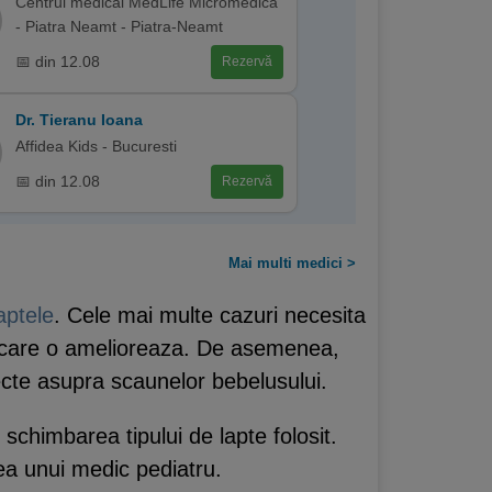
Centrul medical MedLife Micromedica
- Piatra Neamt - Piatra-Neamt
📅 din 12.08
Rezervă
Dr. Tieranu Ioana
Affidea Kids - Bucuresti
📅 din 12.08
Rezervă
Mai multi medici >
aptele
. Cele mai multe cazuri necesita
ele care o amelioreaza. De asemenea,
cte asupra scaunelor bebelusului.
 schimbarea tipului de lapte folosit.
rea unui medic pediatru.