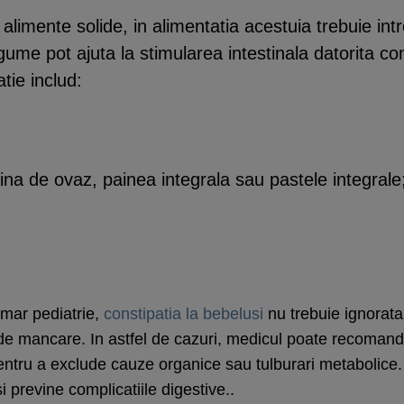
alimente solide, in alimentatia acestuia trebuie in
gume pot ajuta la stimularea intestinala datorita con
tie includ:
ina de ovaz, painea integrala sau pastele integrale
imar pediatrie,
constipatia la bebelusi
nu trebuie ignorata
i de mancare. In astfel de cazuri, medicul poate recomand
entru a exclude cauze organice sau tulburari metabolice.
i previne complicatiile digestive..