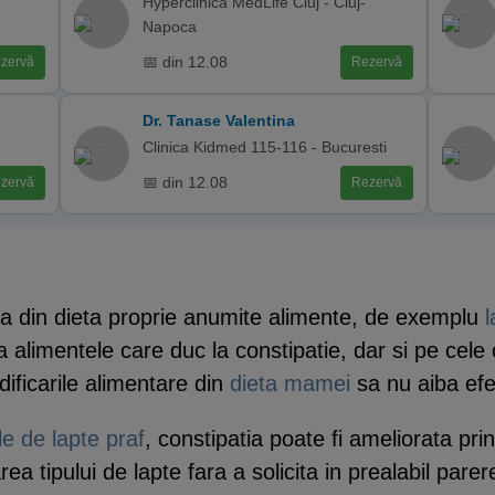
Hyperclinica MedLife Cluj - Cluj-
Napoca
📅 din 12.08
zervă
Rezervă
Dr. Tanase Valentina
Clinica Kidmed 115-116 - Bucuresti
📅 din 12.08
zervă
Rezervă
na din dieta proprie anumite alimente, de exemplu
l
fica alimentele care duc la constipatie, dar si pe c
dificarile alimentare din
dieta mamei
sa nu aiba efe
e de lapte praf
, constipatia poate fi ameliorata prin
 tipului de lapte fara a solicita in prealabil pare