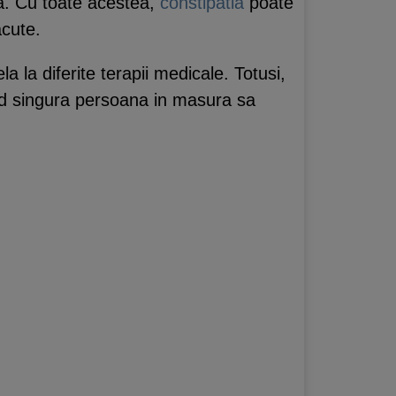
a. Cu toate acestea,
constipatia
poate
acute.
a la diferite terapii medicale. Totusi,
fiind singura persoana in masura sa