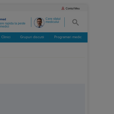
Contul Meu
Cere sfatul
medicului
re rapida la peste
medici
Clinici
Grupuri discutii
Programari medic