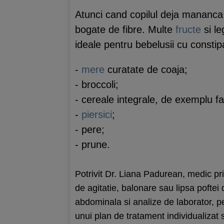
Atunci cand copilul deja mananca 
bogate de fibre. Multe
fructe
si le
ideale pentru bebelusii cu constipa
-
mere
curatate de coaja;
- broccoli;
- cereale integrale, de exemplu fa
-
piersici
;
- pere;
- prune.
Potrivit Dr. Liana Padurean, medic pr
de agitatie, balonare sau lipsa pofte
abdominala si analize de laborator, p
unui plan de tratament individualizat s