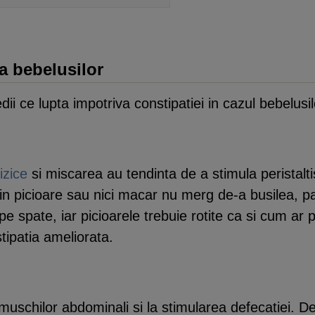
a bebelusilor
i ce lupta impotriva constipatiei in cazul bebelusi
fizice
si miscarea au tendinta de a stimula peristalti
 picioare sau nici macar nu merg de-a busilea, parinti
ns pe spate, iar picioarele trebuie rotite ca si cum a
stipatia ameliorata.
muschilor abdominali si la stimularea defecatiei. 