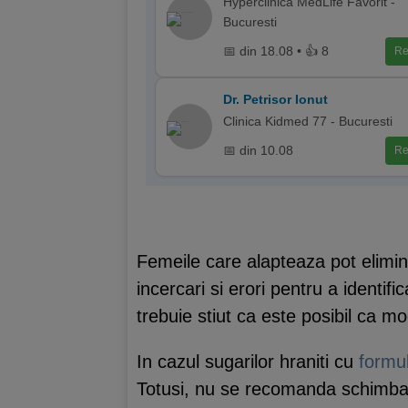
Hyperclinica MedLife Favorit -
Bucuresti
📅 din 18.08 • 👍 8
Re
Dr. Petrisor Ionut
Clinica Kidmed 77 - Bucuresti
📅 din 10.08
Re
Femeile care alapteaza pot elimi
incercari si erori pentru a identi
trebuie stiut ca este posibil ca mo
In cazul sugarilor hraniti cu
formul
Totusi, nu se recomanda schimbarea