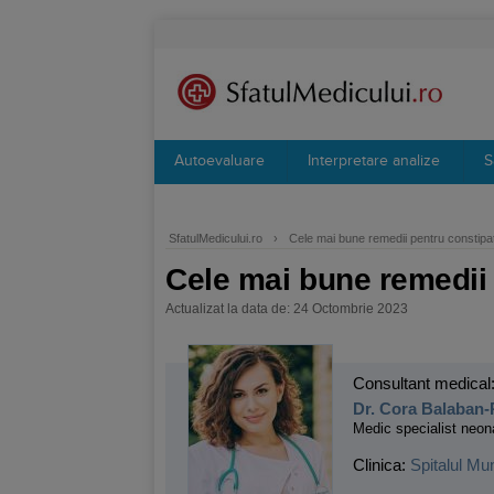
Autoevaluare
Interpretare analize
S
SfatulMedicului.ro
›
Cele mai bune remedii pentru constipat
Cele mai bune remedii 
Actualizat la data de: 24 Octombrie 2023
Consultant medical
Dr. Cora Balaban
Medic specialist neon
Clinica:
Spitalul Mu