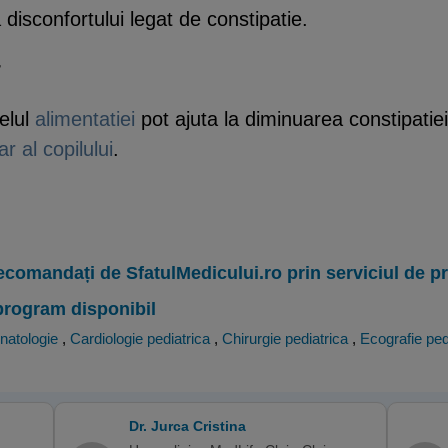
disconfortului legat de constipatie.
r
velul
alimentatiei
pot ajuta la diminuarea constipatiei
r al copilului
.
ecomandați de SfatulMedicului.ro prin serviciul de 
program disponibil
natologie
,
Cardiologie pediatrica
,
Chirurgie pediatrica
,
Ecografie ped
Dr. Jurca Cristina