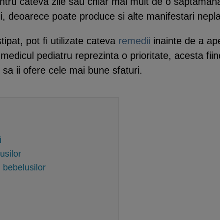
ntru cateva zile sau chiar mai mult de o saptaman
i, deoarece poate produce si alte manifestari nepl
tipat, pot fi utilizate cateva
remedii
inainte de a apel
la medicul pediatru reprezinta o prioritate, acesta 
 sa ii ofere cele mai bune sfaturi.
i
usilor
l bebelusilor