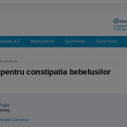
programa
7500 de 
anatate A-Z
Medicamente
Suplimente
Cauta medic
ia bebelusilor
pentru constipatia bebelusilor
:
-Popa
atolog
nicipal Campina