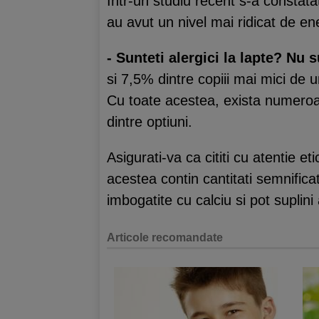
Intr-un studiu recent s-a constat
au avut un nivel mai ridicat de e
- Sunteti alergici la lapte?
Nu su
si 7,5% dintre copiii mai mici de 
Cu toate acestea, exista numeroas
dintre optiuni.
Asigurati-va ca cititi cu atentie e
acestea contin cantitati semnifica
imbogatite cu calciu si pot suplini 
Articole recomandate