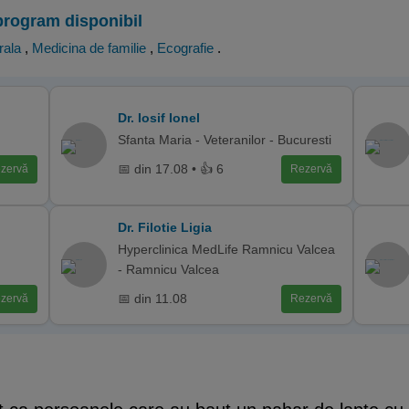
program disponibil
rala
,
Medicina de familie
,
Ecografie
.
Dr. Iosif Ionel
Sfanta Maria - Veteranilor - Bucuresti
📅 din 17.08 • 👍 6
zervă
Rezervă
Dr. Filotie Ligia
Hyperclinica MedLife Ramnicu Valcea
- Ramnicu Valcea
📅 din 11.08
zervă
Rezervă