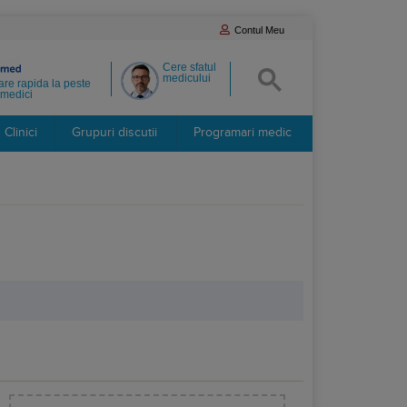
Contul Meu
Cere sfatul
medicului
re rapida la peste
medici
Clinici
Grupuri discutii
Programari medic