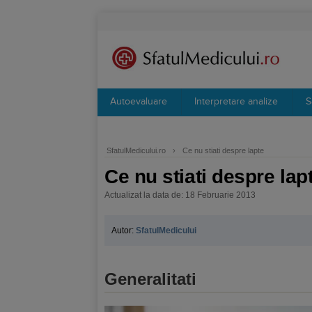
Autoevaluare
Interpretare analize
S
SfatulMedicului.ro
›
Ce nu stiati despre lapte
Ce nu stiati despre lap
Actualizat la data de: 18 Februarie 2013
Autor:
SfatulMedicului
Generalitati