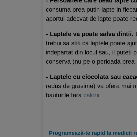
- Persoanele care beau lapte cu
consuma prea putin lapte in fiecar
aportul adecvat de lapte poate re
- Laptele va poate salva dintii.
D
trebui sa stiti ca laptele poate a
indepartat din locul sau, il putet
conserva (nu pe o perioada prea m
- Laptele cu ciocolata sau cacao
redus de grasime) va ofera mai mu
bauturile fara
calorii
.
Programează-te rapid la medicii r