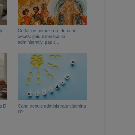
te
Ce faci in primele ore dupa un
deces: ghidul medical si
administrativ, pas c ...
na D
Cand trebuie administrata vitamina
D?