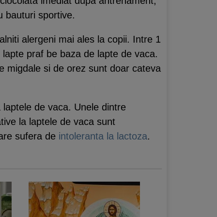
 ciocolata imediat dupa antrenament,
 bauturi sportive.
lniti alergeni mai ales la copii. Intre 1
de lapte praf be baza de lapte de vaca.
de migdale si de orez sunt doar cateva
la laptele de vaca. Unele dintre
tive la laptele de vaca sunt
 care sufera de
intoleranta la lactoza
.