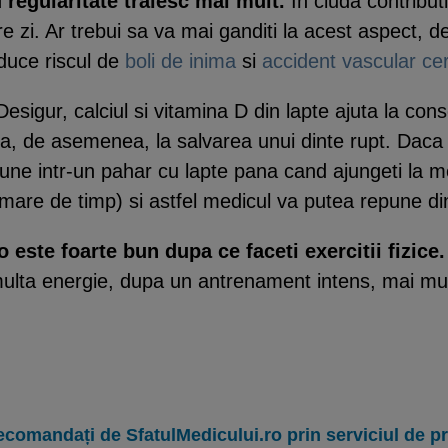
 regularitate traiesc mai mult.
In ciuda contributii
e zi. Ar trebui sa va mai ganditi la acest aspect, d
duce riscul de
boli de inima
si
accident vascular ce
esigur, calciul si vitamina D din lapte ajuta la cons
juta, de asemenea, la salvarea unui dinte rupt. Daca
i pune intr-un pahar cu lapte pana cand ajungeti la m
are de timp) si astfel medicul va putea repune dint
 este foarte bun dupa ce faceti exercitii fizice.
lta energie, dupa un antrenament intens, mai mult
ecomandați de SfatulMedicului.ro prin serviciul de 