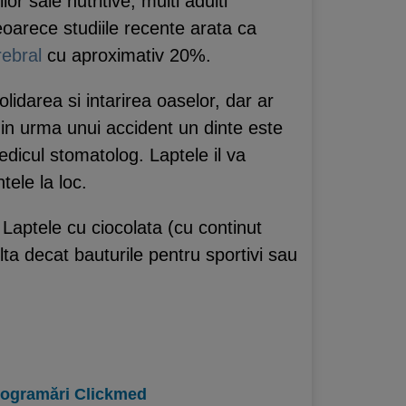
lor sale nutritive, multi adulti
eoarece studiile recente arata ca
rebral
cu aproximativ 20%.
olidarea si intarirea oaselor, dar ar
 in urma unui accident un dinte este
edicul stomatolog. Laptele il va
ele la loc.
Laptele cu ciocolata (cu continut
a decat bauturile pentru sportivi sau
programări Clickmed