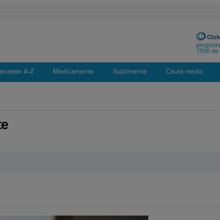
programa
7500 de 
anatate A-Z
Medicamente
Suplimente
Cauta medic
te