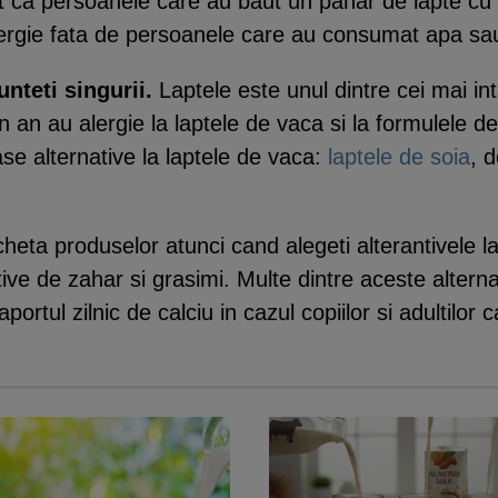
at ca persoanele care au baut un pahar de lapte cu
nergie fata de persoanele care au consumat apa sau
nteti singurii.
Laptele este unul dintre cei mai inta
un an au alergie la laptele de vaca si la formulele 
e alternative la laptele de vaca:
laptele de soia
, 
ticheta produselor atunci cand alegeti alterantivele 
tive de zahar si grasimi. Multe dintre aceste alterna
aportul zilnic de calciu in cazul copiilor si adultilor