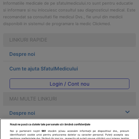
Informatiile medicale de pe sfatulmedicului.ro sunt pentru educatie
si informare si nu inlocuiesc consultul sau diagnosticul medical. Este
recomandat sa consultati fie medicul Dvs., fie unul din medicii
disponibili in sistemul de programare la medic Clickmed.
LINKURI RAPIDE
Despre noi
Cum te ajuta SfatulMedicului
Login / Cont nou
MAI MULTE LINKURI
Despre noi
Nouă ne pasă ca datele tale personale să rămână confidențiale
Legal
Noi și partenerii noștri
961
stocăm și/sau accesăm informații pe dispozitivul dvs., precum
identificatorii cookie unici pentru prelucrarea datelor cu caracter personal. Puteți accepta sau
gestiona preferințele dvs. făcând clic mai jos, respectiv vă puteți opune utilizării unui interes legitim