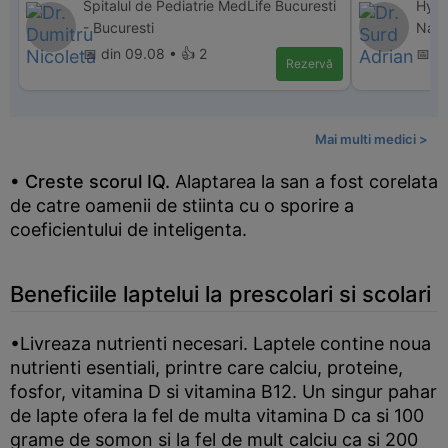
Spitalul de Pediatrie MedLife Bucuresti
Hype
- Bucuresti
Nap
📅 din 09.08 • 👍 2
📅 d
Rezervă
Mai multi medici >
• Creste scorul IQ.
Alaptarea la san a fost corelata
de catre oamenii de stiinta cu o sporire a
coeficientului de inteligenta.
Beneficiile laptelui la prescolari si scolari
•Livreaza nutrienti necesari. Laptele contine noua
nutrienti esentiali, printre care calciu, proteine,
fosfor, vitamina D si vitamina B12. Un singur pahar
de lapte ofera la fel de multa vitamina D ca si 100
grame de somon si la fel de mult calciu ca si 200