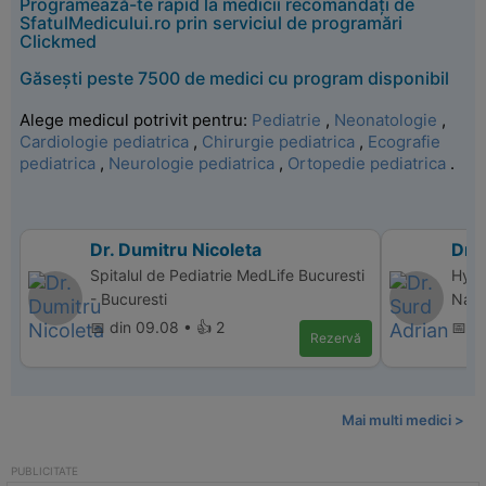
Programează-te rapid la medicii recomandați de
SfatulMedicului.ro prin serviciul de programări
Clickmed
Găsești peste 7500 de medici cu program disponibil
Alege medicul potrivit pentru:
Pediatrie
,
Neonatologie
,
Cardiologie pediatrica
,
Chirurgie pediatrica
,
Ecografie
pediatrica
,
Neurologie pediatrica
,
Ortopedie pediatrica
.
Dr. Dumitru Nicoleta
Dr. 
Spitalul de Pediatrie MedLife Bucuresti
Hype
- Bucuresti
Nap
📅 din 09.08 • 👍 2
📅 d
Rezervă
Mai multi medici >