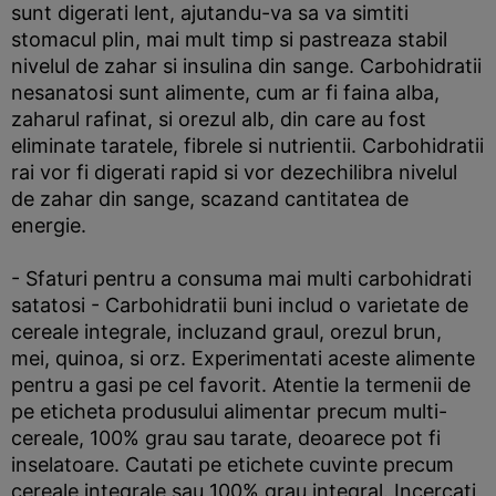
sunt digerati lent, ajutandu-va sa va simtiti
stomacul plin, mai mult timp si pastreaza stabil
nivelul de zahar si insulina din sange. Carbohidratii
nesanatosi sunt alimente, cum ar fi faina alba,
zaharul rafinat, si orezul alb, din care au fost
eliminate taratele, fibrele si nutrientii. Carbohidratii
rai vor fi digerati rapid si vor dezechilibra nivelul
de zahar din sange, scazand cantitatea de
energie.
- Sfaturi pentru a consuma mai multi carbohidrati
satatosi - Carbohidratii buni includ o varietate de
cereale integrale, incluzand graul, orezul brun,
mei, quinoa, si orz. Experimentati aceste alimente
pentru a gasi pe cel favorit. Atentie la termenii de
pe eticheta produsului alimentar precum multi-
cereale, 100% grau sau tarate, deoarece pot fi
inselatoare. Cautati pe etichete cuvinte precum
cereale integrale sau 100% grau integral. Incercati