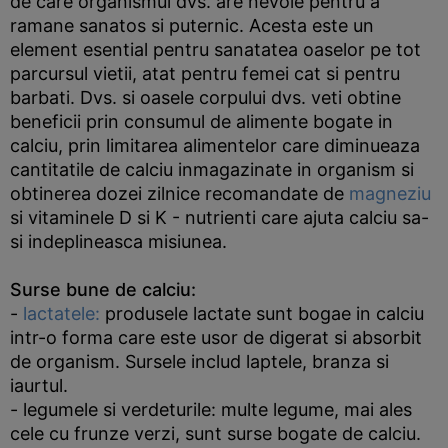
de care organismul dvs. are nevoie pentru a
ramane sanatos si puternic. Acesta este un
element esential pentru sanatatea oaselor pe tot
parcursul vietii, atat pentru femei cat si pentru
barbati. Dvs. si oasele corpului dvs. veti obtine
beneficii prin consumul de alimente bogate in
calciu, prin limitarea alimentelor care diminueaza
cantitatile de calciu inmagazinate in organism si
obtinerea dozei zilnice recomandate de
magneziu
si vitaminele D si K - nutrienti care ajuta calciu sa-
si indeplineasca misiunea.
Surse bune de calciu:
-
lactatele:
produsele lactate sunt bogae in calciu
intr-o forma care este usor de digerat si absorbit
de organism. Sursele includ laptele, branza si
iaurtul.
- legumele si verdeturile: multe legume, mai ales
cele cu frunze verzi, sunt surse bogate de calciu.