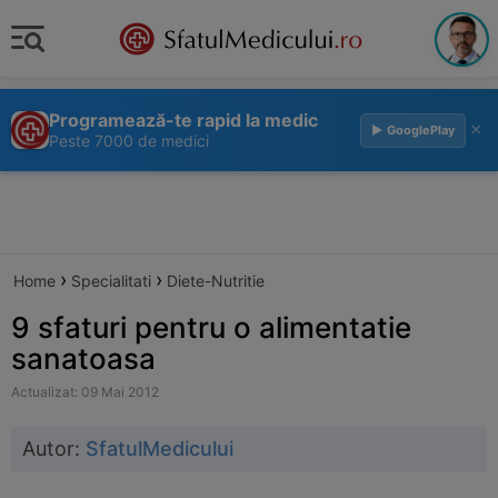
Programează-te rapid la medic
×
▶ GooglePlay
Peste 7000 de medici
›
›
Home
Specialitati
Diete-Nutritie
9 sfaturi pentru o alimentatie
sanatoasa
Actualizat: 09 Mai 2012
Autor:
SfatulMedicului