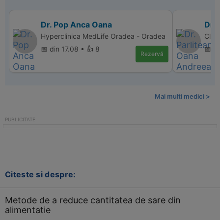
Dr. Pop Anca Oana
Dr.
Hyperclinica MedLife Oradea - Oradea
Clin
📅 din 17.08 • 👍 8
📅 di
Rezervă
Mai multi medici >
Citeste si despre:
Metode de a reduce cantitatea de sare din
alimentatie