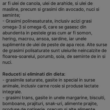
ar fi ulei de canola, ulei de arahide, si ulei de
masline, precum si grasimi din avocado, nuci si
seminte;
- Grasimi polinesaturate, inclusiv acizi grasi
omega-3 si omega-6, care se gasesc din
abundenta in pestele gras cum ar fi somon,
hering, macrou, ansoa, sardine, iar unele
suplimente de ulei de peste de apa rece. Alte surse
de grasimi polisaturate sunt uleiurile neincalzite de
floarea-soarelui, porumb, soia, de seminte de in si
nuci.
Reduceti si eliminati din dieta:
- grasimile saturate, gasite in special in surse
animale, inclusiv carne rosie si produse lactate
integrale.
- grasimi trans, gasite in unele margarine, biscuiti,
bomboane, prajituri, snak-uri, alimente prajite,
produse de patiserie, precum si alte alimente