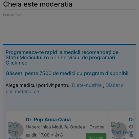
Cheia este moderatia
Programează-te rapid la medicii recomandați de
SfatulMedicului.ro prin serviciul de programări
Clickmed
Găsești peste 7500 de medici cu program disponibil
Alege medicul potrivit pentru:
Diete-nutritie
,
Diabet si
boli metabolice
.
Dr. Pop Anca Oana
Dr.
Hyperclinica MedLife Oradea - Oradea
Clin
📅 din 17.08 • 👍 8
📅 di
Rezervă