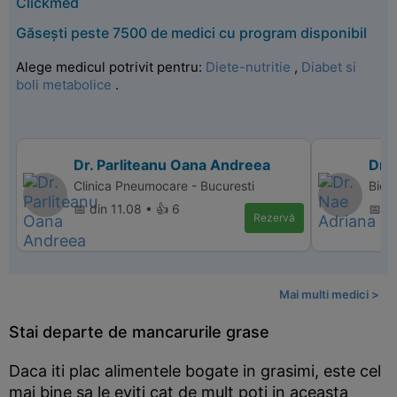
Clickmed
Găsești peste 7500 de medici cu program disponibil
Alege medicul potrivit pentru:
Diete-nutritie
,
Diabet si
boli metabolice
.
Dr. Parliteanu Oana Andreea
Dr.
Clinica Pneumocare - Bucuresti
Bio 
📅 din 11.08 • 👍 6
📅 di
Rezervă
Mai multi medici >
Stai departe de mancarurile grase
Daca iti plac alimentele bogate in grasimi, este cel
mai bine sa le eviti cat de mult poti in aceasta