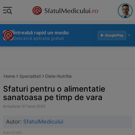
Întreabă rapid un medic
×
▶ GooglePlay
Descarcă aplicația gratuit
›
›
Home
Specialitati
Diete-Nutritie
Sfaturi pentru o alimentatie
sanatoasa pe timp de vara
Actualizat: 07 Iunie 2023
Autor:
SfatulMedicului