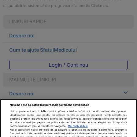
disponibili in sistemul de programare la medic Clickmed.
LINKURI RAPIDE
Despre noi
Cum te ajuta SfatulMedicului
Login / Cont nou
MAI MULTE LINKURI
Despre noi
Nouă ne pasă ca datele tale personale să rămână confidențiale
Legal
Noi și partenerii noștri
959
stocăm și/sau accesăm informații pe dispozitivul dvs., precum
identificatorii cookie unici pentru prelucrarea datelor cu caracter personal. Puteți accepta sau
gestiona preferințele dvs. făcând clic mai jos, respectiv vă puteți opune utilizării unui interes legitim
Drepturile consumatorului
în orice moment pe pagina cu politica de confidențialitate. Aceste alegeri vor fi raportate
partenerilor noștri și nu vă vor afecta navigarea.
Mai multe detalii
Noi si partenerii nostri (retelele de socializare si agentiile de publicitate partenere, precum si
furnizorii nostri de servicii de date analitice) prelucram date pentru a permite website-ului sa
Parteneri
functioneze, pentru a personaliza continutul si anunturile publicitare afisate in functie de