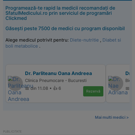
Programează-te rapid la medicii recomandați de
SfatulMedicului.ro prin serviciul de programări
Clickmed
Găsești peste 7500 de medici cu program disponibil
Alege medicul potrivit pentru:
Diete-nutritie
,
Diabet si
boli metabolice
.
Dr. Parliteanu Oana Andreea
Dr.
Clinica Pneumocare - Bucuresti
Bio 
📅 din 11.08 • 👍 6
📅 di
Rezervă
Mai multi medici >