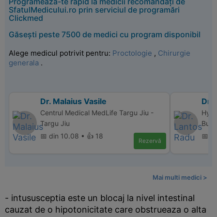
Programează-te rapid la medicii recomandați de
SfatulMedicului.ro prin serviciul de programări
Clickmed
Găsești peste 7500 de medici cu program disponibil
Alege medicul potrivit pentru:
Proctologie
,
Chirurgie
generala
.
Dr. Malaius Vasile
Dr.
Centrul Medical MedLife Targu Jiu -
Hype
Targu Jiu
Bucu
📅 din 10.08 • 👍 18
📅 d
Rezervă
Mai multi medici >
- intususceptia este un blocaj la nivel intestinal
cauzat de o hipotonicitate care obstrueaza o alta