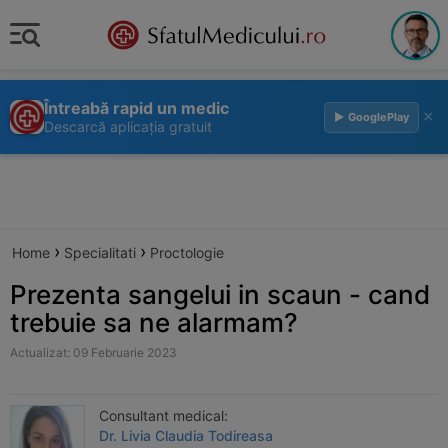
Întreabă rapid un medic
×
▶ GooglePlay
Descarcă aplicația gratuit
›
›
Home
Specialitati
Proctologie
Prezenta sangelui in scaun - cand
trebuie sa ne alarmam?
Actualizat: 09 Februarie 2023
Consultant medical:
Dr. Livia Claudia Todireasa