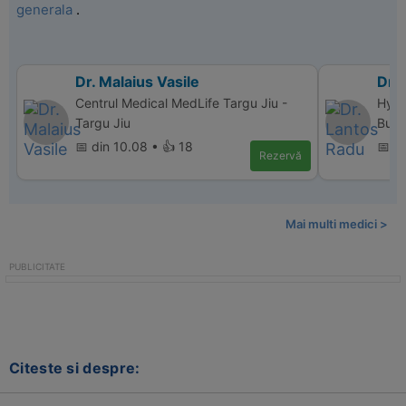
generala
.
Dr. Malaius Vasile
Dr.
Centrul Medical MedLife Targu Jiu -
Hype
Targu Jiu
Bucu
📅 din 10.08 • 👍 18
📅 d
Rezervă
Mai multi medici >
Citeste si despre: