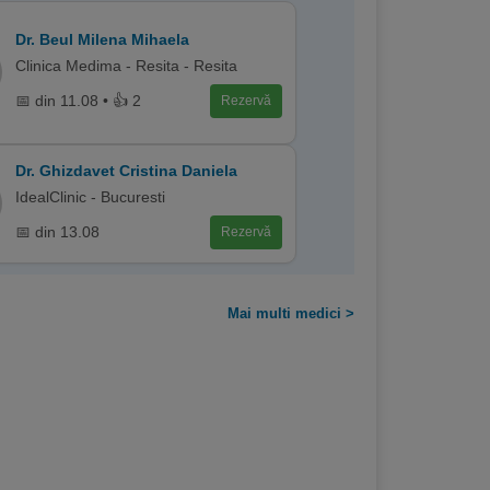
Dr. Beul Milena Mihaela
Clinica Medima - Resita - Resita
📅 din 11.08 • 👍 2
Rezervă
Dr. Ghizdavet Cristina Daniela
IdealClinic - Bucuresti
📅 din 13.08
Rezervă
Mai multi medici >