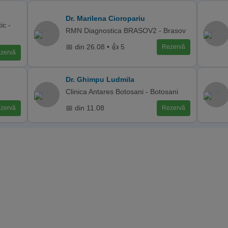
Dr. Marilena Cioropariu
ic -
RMN Diagnostica BRASOV2 - Brasov
📅 din 26.08 • 👍 5
Rezervă
zervă
Dr. Ghimpu Ludmila
Clinica Antares Botosani - Botosani
📅 din 11.08
zervă
Rezervă