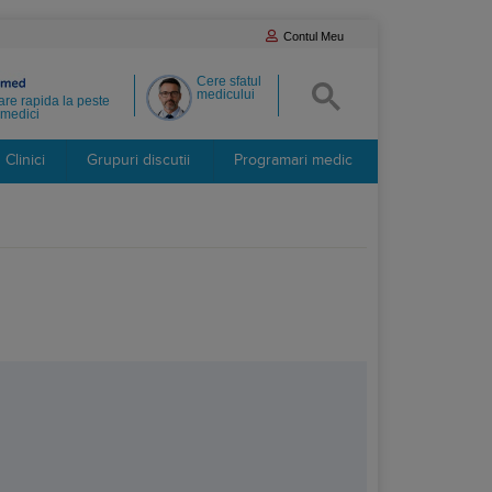
Contul Meu
Cere sfatul
medicului
re rapida la peste
medici
Clinici
Grupuri discutii
Programari medic