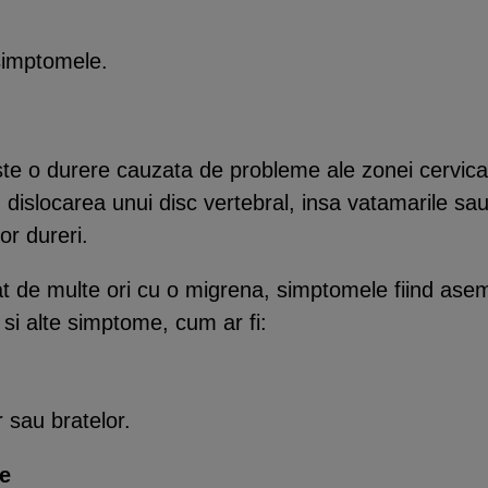
simptomele.
ste o durere cauzata de probleme ale zonei cervical
 dislocarea unui disc vertebral, insa vatamarile sau 
or dureri.
at de multe ori cu o migrena, simptomele fiind as
 si alte simptome, cum ar fi:
r sau bratelor.
e