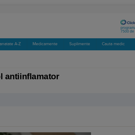
programa
7500 de 
anatate A-Z
Medicamente
Suplimente
Cauta medic
l antiinflamator