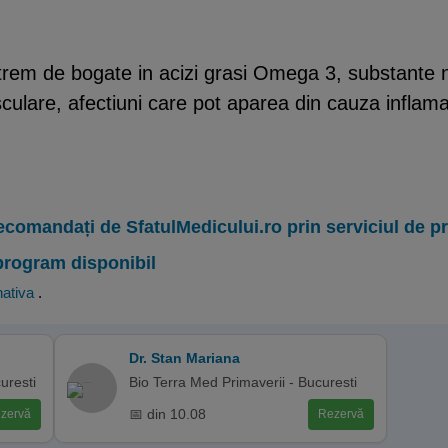
trem de bogate in acizi grasi Omega 3, substante nu
sculare, afectiuni care pot aparea din cauza inflamat
ecomandați de SfatulMedicului.ro prin serviciul de 
program disponibil
nativa
.
Dr. Stan Mariana
uresti
Bio Terra Med Primaverii - Bucuresti
📅 din 10.08
zervă
Rezervă