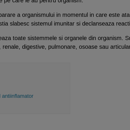
ice pe care le au pentru organism.
arare a organismului in momentul in care este atacat
stia slabesc sistemul imunitar si declanseaza reacti
cteaza toate sistemmele si organele din organism. S
, renale, digestive, pulmonare, osoase sau articula
 antiinflamator