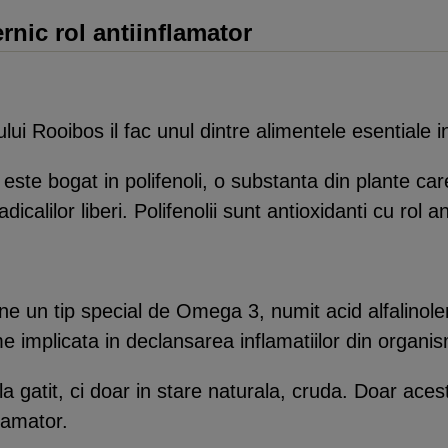
rnic rol antiinflamator
lui Rooibos il fac unul dintre alimentele esentiale i
 este bogat in polifenoli, o substanta din plante car
calilor liberi. Polifenolii sunt antioxidanti cu rol an
ine un tip special de Omega 3, numit acid alfalinolen
e implicata in declansarea inflamatiilor din organism
a gatit, ci doar in stare naturala, cruda. Doar acest
flamator.