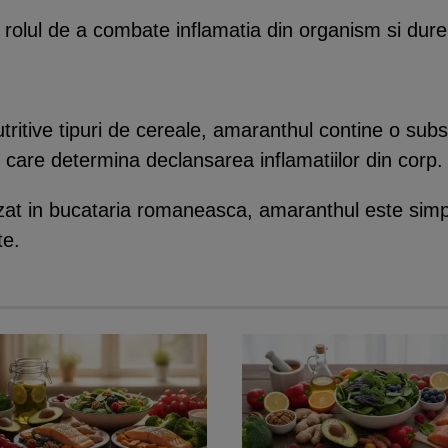
 rolul de a combate inflamatia din organism si dure
tritive tipuri de cereale, amaranthul contine o sub
 care determina declansarea inflamatiilor din corp.
lizat in bucataria romaneasca, amaranthul este simp
te.