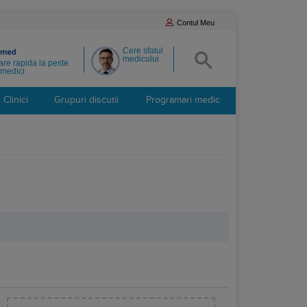
Contul Meu
Cere sfatul
medicului
re rapida la peste
medici
Clinici
Grupuri discutii
Programari medic