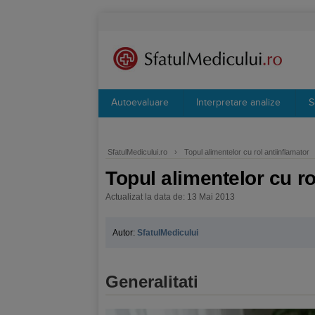
Autoevaluare
Interpretare analize
S
SfatulMedicului.ro
›
Topul alimentelor cu rol antiinflamator
Topul alimentelor cu ro
Actualizat la data de: 13 Mai 2013
Autor:
SfatulMedicului
Generalitati