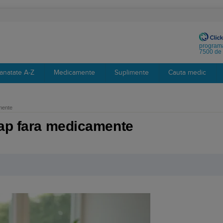
programa
7500 de 
anatate A-Z
Medicamente
Suplimente
Cauta medic
mente
cap fara medicamente