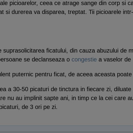
ale picioarelor, ceea ce atrage sange din corp si 
 si durerea va disparea, treptat. Tii picioarele intr
e suprasolicitarea ficatului, din cauza abuzului de
le persoane se declanseaza o
congestie
a vaselor de s
lent puternic pentru ficat, de aceea aceasta poate 
a a 30-50 picaturi de tinctura in fiecare zi, diluate
are nu au implinit sapte ani, in timp ce la cei care 
caturi, de 3 ori pe zi.