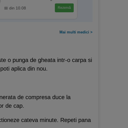
📅 din 10.08
Rezervă
Mai multi medici >
ste o punga de gheata intr-o carpa si
poti aplica din nou.
generata de compresa duce la
or de cap.
a actioneze cateva minute. Repeti pana