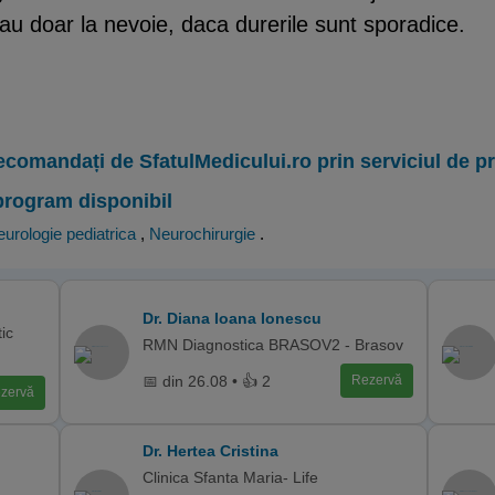
sau doar la nevoie, daca durerile sunt sporadice.
ecomandați de SfatulMedicului.ro prin serviciul de 
program disponibil
urologie pediatrica
,
Neurochirurgie
.
Dr. Diana Ioana Ionescu
ic
RMN Diagnostica BRASOV2 - Brasov
📅 din 26.08 • 👍 2
Rezervă
zervă
Dr. Hertea Cristina
Clinica Sfanta Maria- Life