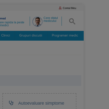
Contul Meu
Cere sfatul
medicului
re rapida la peste
medici
Clinici
Grupuri discutii
Programari medic
Autoevaluare simptome