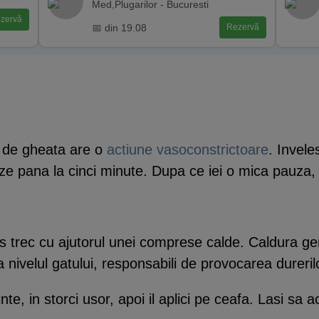
Med,Plugarilor - Bucuresti
zervă
📅 din 19.08
Rezervă
t de gheata are o
actiune vasoconstrictoare
. Invele
ze pana la cinci minute. Dupa ce iei o mica pauza, 
es trec cu ajutorul unei comprese calde. Caldura 
a nivelul gatului, responsabili de provocarea dureril
binte, in storci usor, apoi il aplici pe ceafa. Lasi s