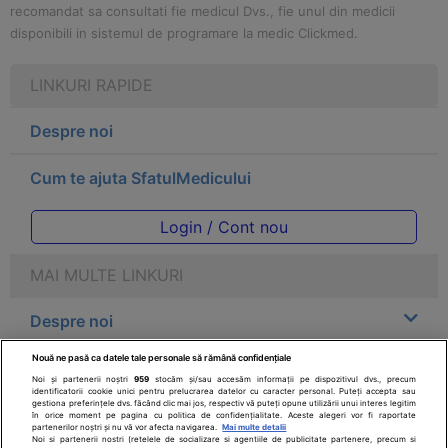
recomandat sa consultati fie medicul Dvs., fie unul din medicii
disponibili in sistemul de programare la medic Clickmed.
LINKURI RAPIDE
Despre noi
Cum te ajuta SfatulMedicului
Login / Cont nou
MAI MULTE LINKURI
Despre noi
Nouă ne pasă ca datele tale personale să rămână confidențiale
Legal
Noi și partenerii noștri
959
stocăm și/sau accesăm informații pe dispozitivul dvs., precum
identificatorii cookie unici pentru prelucrarea datelor cu caracter personal. Puteți accepta sau
gestiona preferințele dvs. făcând clic mai jos, respectiv vă puteți opune utilizării unui interes legitim
Drepturile consumatorului
în orice moment pe pagina cu politica de confidențialitate. Aceste alegeri vor fi raportate
partenerilor noștri și nu vă vor afecta navigarea.
Mai multe detalii
Noi si partenerii nostri (retelele de socializare si agentiile de publicitate partenere, precum si