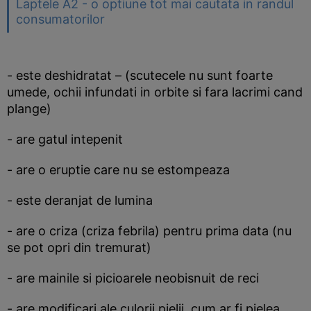
Laptele A2 - o optiune tot mai cautata in randul
consumatorilor
- este deshidratat – (scutecele nu sunt foarte
umede, ochii infundati in orbite si fara lacrimi cand
plange)
- are gatul intepenit
- are o eruptie care nu se estompeaza
- este deranjat de lumina
- are o criza (criza febrila) pentru prima data (nu
se pot opri din tremurat)
- are mainile si picioarele neobisnuit de reci
- are modificari ale culorii pielii, cum ar fi pielea