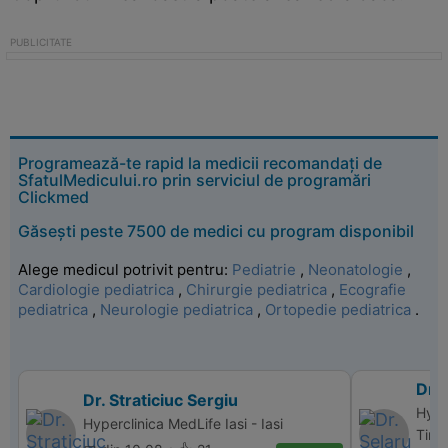
Programează-te rapid la medicii recomandați de
SfatulMedicului.ro prin serviciul de programări
Clickmed
Găsești peste 7500 de medici cu program disponibil
Alege medicul potrivit pentru:
Pediatrie
,
Neonatologie
,
Cardiologie pediatrica
,
Chirurgie pediatrica
,
Ecografie
pediatrica
,
Neurologie pediatrica
,
Ortopedie pediatrica
.
Dr.
Dr. Straticiuc Sergiu
Hype
Hyperclinica MedLife Iasi - Iasi
Timi