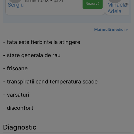
📅 din 10.08 • 👍 21
Rezervă
📅 d
Mai multi medici >
- fata este fierbinte la atingere
- stare generala de rau
- frisoane
- transpiratii cand temperatura scade
- varsaturi
- disconfort
Diagnostic