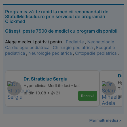
Programează-te rapid la medicii recomandați de
SfatulMedicului.ro prin serviciul de programări
Clickmed
Găsești peste 7500 de medici cu program disponibil
Alege medicul potrivit pentru:
Pediatrie
,
Neonatologie
,
Cardiologie pediatrica
,
Chirurgie pediatrica
,
Ecografie
pediatrica
,
Neurologie pediatrica
,
Ortopedie pediatrica
.
Dr.
Dr. Straticiuc Sergiu
Hype
Hyperclinica MedLife Iasi - Iasi
Timi
📅 din 10.08 • 👍 21
Rezervă
📅 d
Mai multi medici >