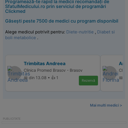
Programează-te rapid la medicii recomandați de
SfatulMedicului.ro prin serviciul de programări
Clickmed
Găsești peste 7500 de medici cu program disponibil
Alege medicul potrivit pentru:
Diete-nutritie
,
Diabet si
boli metabolice
.
Trimbitas Andreea
Andr
Clinica Promed Brasov - Brasov
Clini
📅 din 13.08 • 👍 1
📅 d
Rezervă
Mai multi medici >