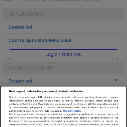
LINKURI RAPIDE
Despre noi
Cum te ajuta SfatulMedicului
Login / Cont nou
MAI MULTE LINKURI
Despre noi
Nouă ne pasă ca datele tale personale să rămână confidențiale
Legal
Noi și partenerii noștri
959
stocăm și/sau accesăm informații pe dispozitivul dvs., precum
identificatorii cookie unici pentru prelucrarea datelor cu caracter personal. Puteți accepta sau
gestiona preferințele dvs. făcând clic mai jos, respectiv vă puteți opune utilizării unui interes legitim
Drepturile consumatorului
în orice moment pe pagina cu politica de confidențialitate. Aceste alegeri vor fi raportate
partenerilor noștri și nu vă vor afecta navigarea.
Mai multe detalii
Noi si partenerii nostri (retelele de socializare si agentiile de publicitate partenere, precum si
furnizorii nostri de servicii de date analitice) prelucram date pentru a permite website-ului sa
Parteneri
functioneze, pentru a personaliza continutul si anunturile publicitare afisate in functie de
interesele si/sau profilul dvs., pentru a va oferi functionalitati aferente retelelor de socializare si