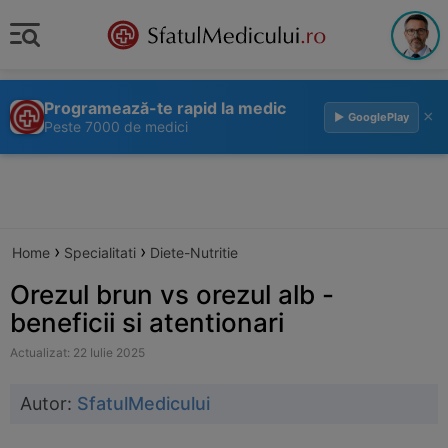
Programează-te rapid la medic
×
▶ GooglePlay
Peste 7000 de medici
›
›
Home
Specialitati
Diete-Nutritie
Orezul brun vs orezul alb -
beneficii si atentionari
Actualizat: 22 Iulie 2025
Autor:
SfatulMedicului