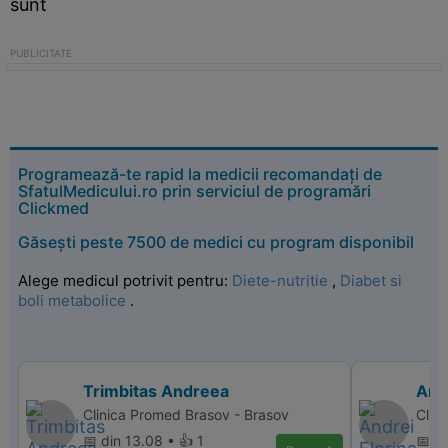
sunt
Programează-te rapid la medicii recomandați de
SfatulMedicului.ro prin serviciul de programări
Clickmed
Găsești peste 7500 de medici cu program disponibil
Alege medicul potrivit pentru:
Diete-nutritie
,
Diabet si
boli metabolice
.
Trimbitas Andreea
Andr
Clinica Promed Brasov - Brasov
Clini
📅 din 13.08 • 👍 1
📅 d