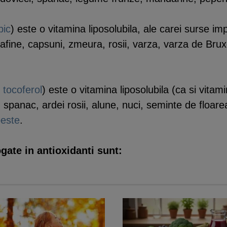
bic
) este o vitamina liposolubila, ale carei surse imp
, afine, capsuni, zmeura, rosii, varza, varza de Bru
i
tocoferol
) este o vitamina liposolubila (ca si vitam
spanac, ardei rosii, alune, nuci, seminte de floare
peste
.
gate in antioxidanti sunt: