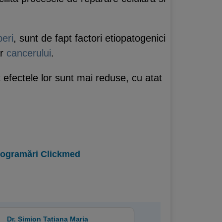
beri
, sunt de fapt factori etiopatogenici
ar
cancerului
.
at efectele lor sunt mai reduse, cu atat
programări Clickmed
Dr. Simion Tatiana Maria