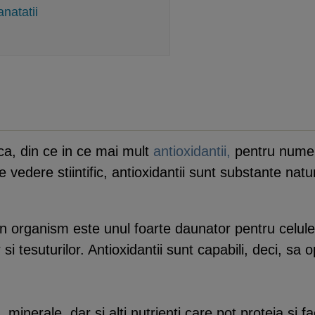
anatatii
ca, din ce in ce mai mult
antioxidantii,
pentru numero
e vedere stiintific, antioxidantii sunt substante nat
n organism este unul foarte daunator pentru celule,
or si tesuturilor. Antioxidantii sunt capabili, deci, 
minerale, dar si alti nutrienti care pot proteja si f