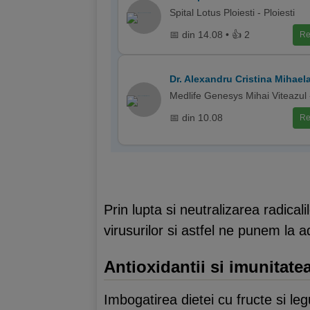
Spital Lotus Ploiesti - Ploiesti
📅 din 14.08 • 👍 2
Re
Dr. Alexandru Cristina Mihael
Medlife Genesys Mihai Viteazul 
📅 din 10.08
Re
Prin lupta si neutralizarea radicali
virusurilor si astfel ne punem la a
Antioxidantii si imunitate
Imbogatirea dietei cu fructe si l