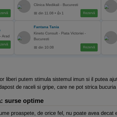
Clinica Medikali - Bucuresti
📅 din 11.08 • 👍 1
zervă
Rezervă
Fantana Tania
a
Kineto Consult - Piata Victoriei -
- Arad
Bucuresti
zervă
📅 din 10.08
Rezervă
lor liberi putem stimula sistemul imun si il putea aju
dapost de raceli si gripe, care ne pot strica bucuria i
a: surse optime
egume proaspete, de orice fel, nu poate avea decat 