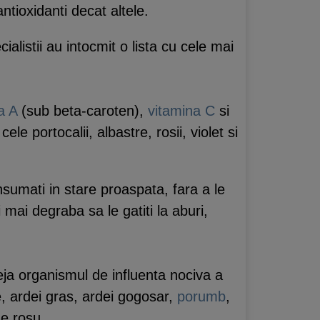
ntioxidanti decat altele.
cialistii au intocmit o lista cu cele mai
a A
(sub beta-caroten),
vitamina C
si
le portocalii, albastre, rosii, violet si
nsumati in stare proaspata, fara a le
 mai degraba sa le gatiti la aburi,
teja organismul de influenta nociva a
ise, ardei gras, ardei gogosar,
porumb
,
e rosu.