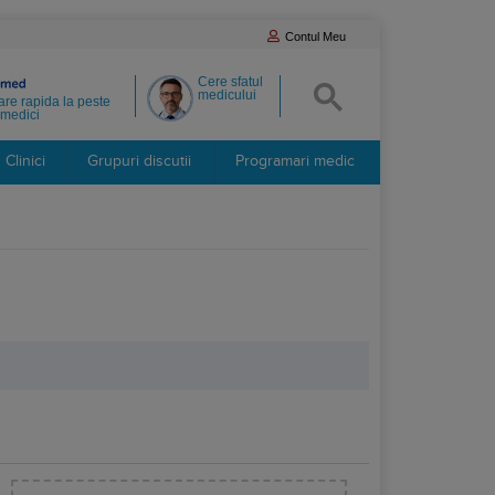
Contul Meu
Cere sfatul
medicului
re rapida la peste
medici
Clinici
Grupuri discutii
Programari medic