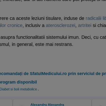
arere ca aceste leziuni tisulare, induse de
radicalii li
ilor cronice
, inclusiv a
aterosclerozei
,
artritei
si chi
si asupra functionalitatii sistemului imun. Deci, cu c
smul, in general, este mai restrans.
ecomandați de SfatulMedicului.ro prin serviciul de 
program disponibil
Diabet si boli metabolice
.
Alexandru Alexandra