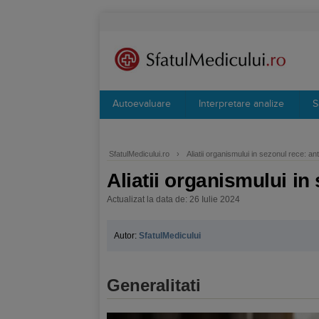
Autoevaluare
Interpretare analize
S
SfatulMedicului.ro
›
Aliatii organismului in sezonul rece: ant
Aliatii organismului in
Actualizat la data de: 26 Iulie 2024
Autor:
SfatulMedicului
Generalitati