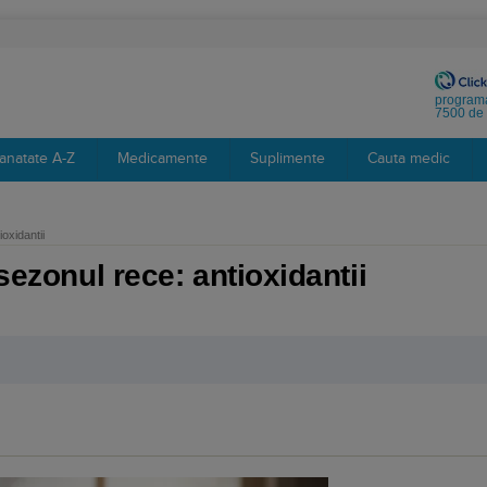
programa
7500 de 
anatate A-Z
Medicamente
Suplimente
Cauta medic
ioxidantii
 sezonul rece: antioxidantii