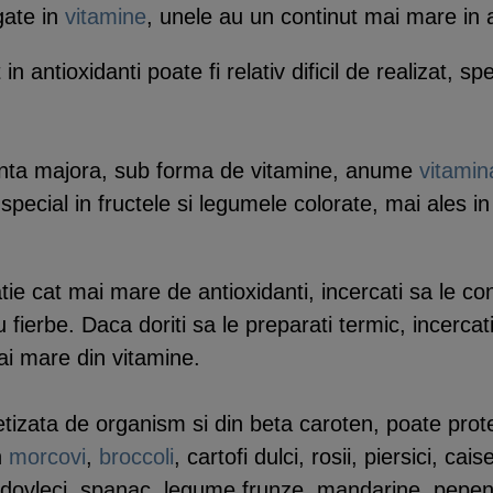
gate in
vitamine
, unele au un continut mai mare in a
n antioxidanti poate fi relativ dificil de realizat, spe
rtanta majora, sub forma de vitamine, anume
vitamin
pecial in fructele si legumele colorate, mai ales in ce
ie cat mai mare de antioxidanti, incercati sa le co
 fierbe. Daca doriti sa le preparati termic, incercati
ai mare din vitamine.
ntetizata de organism si din beta caroten, poate pro
n
morcovi
,
broccoli
, cartofi dulci, rosii, piersici, ca
 dovleci, spanac, legume frunze, mandarine, pepen