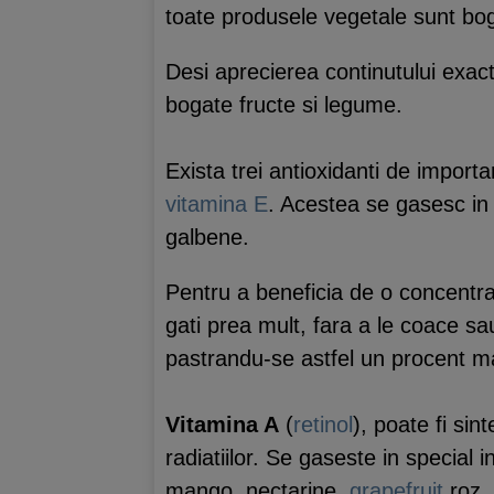
toate produsele vegetale sunt bo
Desi aprecierea continutului exact i
bogate fructe si legume.
Exista trei antioxidanti de impo
vitamina E
. Acestea se gasesc in s
galbene.
Pentru a beneficia de o concentrat
gati prea mult, fara a le coace sau
pastrandu-se astfel un procent m
Vitamina A
(
retinol
), poate fi si
radiatiilor. Se gaseste in special i
mango, nectarine,
grapefruit
roz,