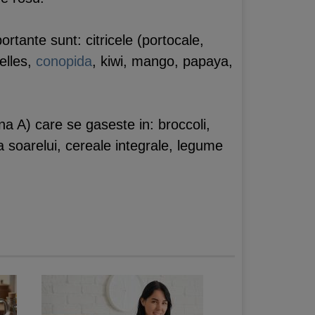
ortante sunt: citricele (portocale,
xelles,
conopida
, kiwi, mango, papaya,
ina A) care se gaseste in: broccoli,
a soarelui, cereale integrale, legume