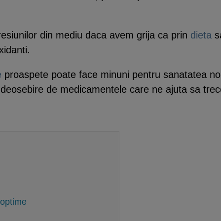
esiunilor din mediu daca avem grija ca prin
dieta
sa
xidanti.
e
proaspete poate face minuni pentru sanatatea noas
re deosebire de medicamentele care ne ajuta sa trec
e optime