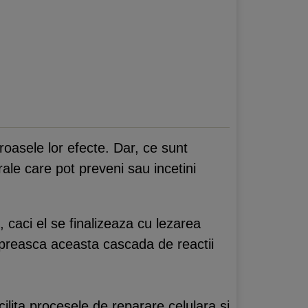
asele lor efecte. Dar, ce sunt
urale care pot preveni sau incetini
 caci el se finalizeaza cu lezarea
sa opreasca aceasta cascada de reactii
acilita procesele de reparare celulara si