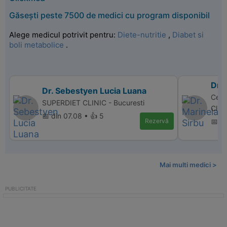
Găsești peste 7500 de medici cu program disponibil
Alege medicul potrivit pentru:
Diete-nutritie
,
Diabet si
boli metabolice
.
Dr. 
Dr. Sebestyen Lucia Luana
Centr
SUPERDIET CLINIC - Bucuresti
Clini
📅 din 07.08 • 👍 5
Rezervă
📅 di
Mai multi medici >