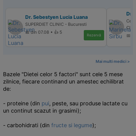
Dr. 
Dr. Sebestyen Lucia Luana
Centr
SUPERDIET CLINIC - Bucuresti
Clini
📅 din 07.08 • 👍 5
Rezervă
📅 di
Mai multi medici >
Bazele "Dietei celor 5 factori" sunt cele 5 mese
zilnice, fiecare continand un amestec echilibrat
de:
- proteine (din
pui
, peste, sau produse lactate cu
un continut scazut in grasimi);
- carbohidrati (din
fructe si legume
);