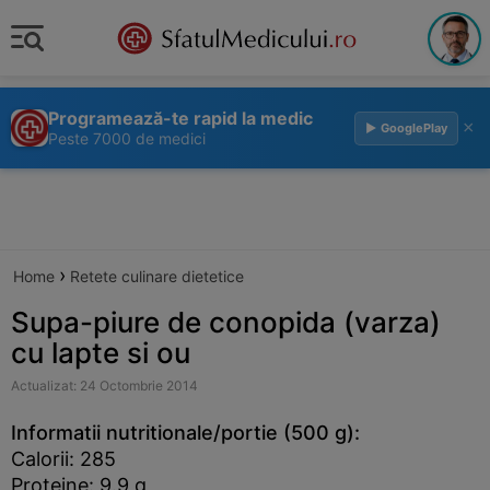
Programează-te rapid la medic
×
▶ GooglePlay
Peste 7000 de medici
›
Home
Retete culinare dietetice
Supa-piure de conopida (varza)
cu lapte si ou
Actualizat: 24 Octombrie 2014
Informatii nutritionale/portie (500 g):
Calorii: 285
Proteine: 9.9 g