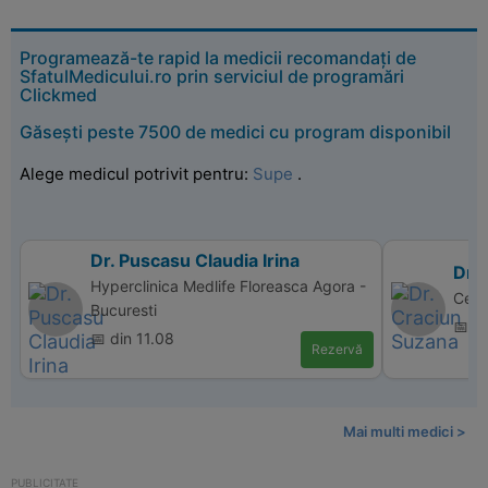
Programează-te rapid la medicii recomandați de
SfatulMedicului.ro prin serviciul de programări
Clickmed
Găsești peste 7500 de medici cu program disponibil
Alege medicul potrivit pentru:
Supe
.
Dr. Puscasu Claudia Irina
Dr.
Hyperclinica Medlife Floreasca Agora -
Cent
Bucuresti
📅 d
📅 din 11.08
Rezervă
Mai multi medici >